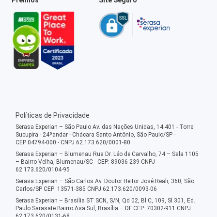
Políticas de Privacidade
Serasa Experian – São Paulo Av. das Nações Unidas, 14.401 - Torre
Sucupira - 24ºandar - Chácara Santo Antônio, São Paulo/SP -
CEP:04794-000 - CNPJ 62.173.620/0001-80
Serasa Experian – Blumenau Rua Dr. Léo de Carvalho, 74 – Sala 1105
– Bairro Velha, Blumenau/SC - CEP: 89036-239 CNPJ
62.173.620/0104-95
Serasa Experian – São Carlos Av. Doutor Heitor José Reali, 360, São
Carlos/SP CEP: 13571-385 CNPJ 62.173.620/0093-06
Serasa Experian – Brasília ST SCN, S/N, Qd 02, Bl C, 109, Sl 301, Ed.
Paulo Sarasate Bairro Asa Sul, Brasília – DF CEP: 70302-911 CNPJ
62.173.620/0131-68