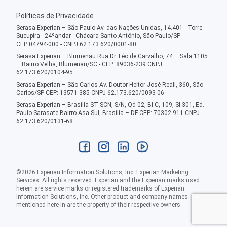
Políticas de Privacidade
Serasa Experian – São Paulo Av. das Nações Unidas, 14.401 - Torre
Sucupira - 24ºandar - Chácara Santo Antônio, São Paulo/SP -
CEP:04794-000 - CNPJ 62.173.620/0001-80
Serasa Experian – Blumenau Rua Dr. Léo de Carvalho, 74 – Sala 1105
– Bairro Velha, Blumenau/SC - CEP: 89036-239 CNPJ
62.173.620/0104-95
Serasa Experian – São Carlos Av. Doutor Heitor José Reali, 360, São
Carlos/SP CEP: 13571-385 CNPJ 62.173.620/0093-06
Serasa Experian – Brasília ST SCN, S/N, Qd 02, Bl C, 109, Sl 301, Ed.
Paulo Sarasate Bairro Asa Sul, Brasília – DF CEP: 70302-911 CNPJ
62.173.620/0131-68
©
2026
Experian Information Solutions, Inc. Experian Marketing
Services. All rights reserved. Experian and the Experian marks used
herein are service marks or registered trademarks of Experian
Information Solutions, Inc. Other product and company names
mentioned here in are the property of their respective owners.