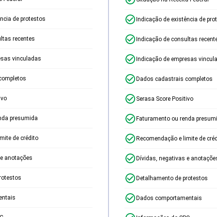
ência de protestos
Indicação de existência de pro
ltas recentes
Indicação de consultas recent
esas vinculadas
Indicação de empresas vincul
completos
Dados cadastrais completos
ivo
Serasa Score Positivo
nda presumida
Faturamento ou renda presum
ite de crédito
Recomendação e limite de créd
 e anotações
Dívidas, negativas e anotaçõe
rotestos
Detalhamento de protestos
ntais
Dados comportamentais