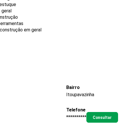
 estuque
 geral
onstrução
 ferramentas
 construção em geral
Bairro
Itoupavazinha
Telefone
**********
Consultar