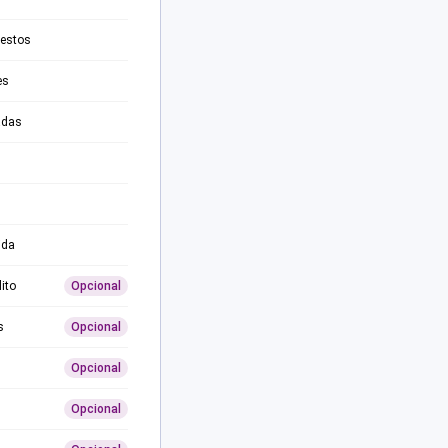
testos
es
adas
ida
ito
Opcional
s
Opcional
Opcional
Opcional