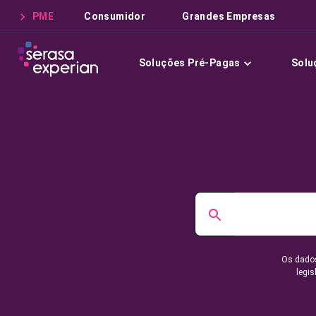
PME
Consumidor
Grandes Empresas
Soluções Pré-Pagas
Solu
Os dados
legis