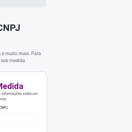
 CNPJ
s e muito mais. Para
 sob medida.
Medida
s informações sobre um
ncia.
 CNPJ