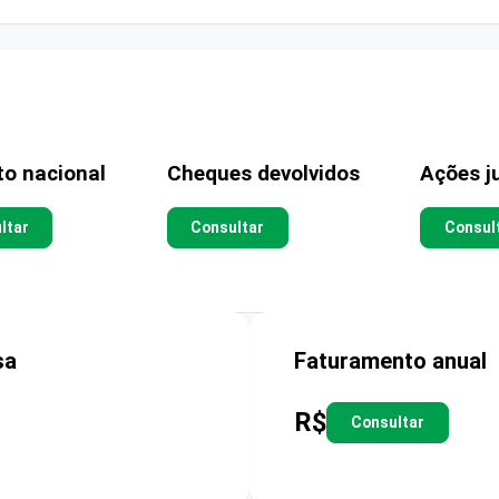
to nacional
Cheques devolvidos
Ações ju
ltar
Consultar
Consul
sa
Faturamento anual
R$
Consultar