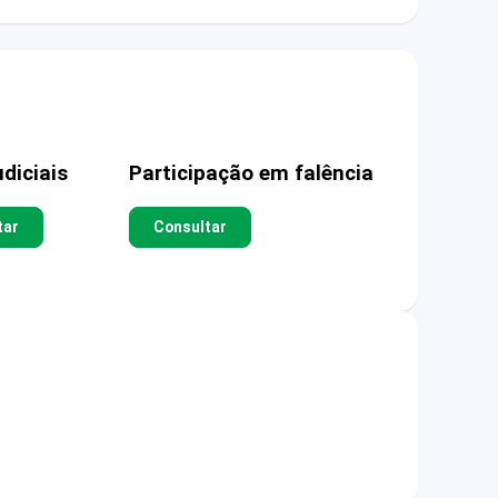
diciais
Participação em falência
tar
Consultar