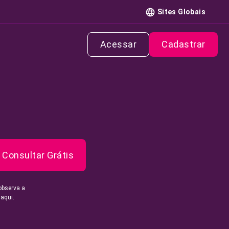
Sites Globais
Acessar
Cadastrar
Consultar Grátis
observa a
 aqui.