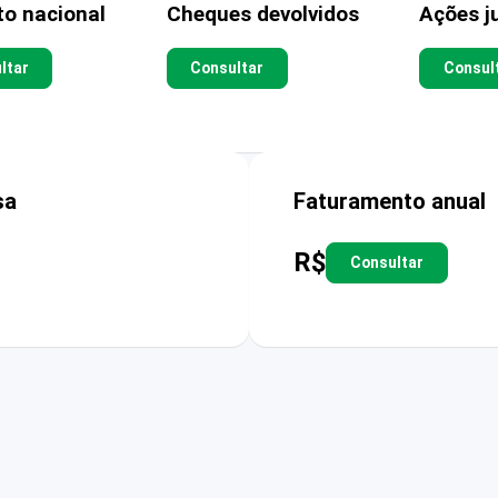
to nacional
Cheques devolvidos
Ações ju
ltar
Consultar
Consul
sa
Faturamento anual
R$
Consultar