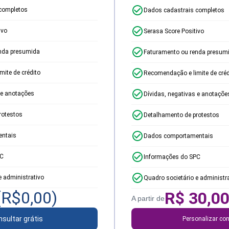
completos
Dados cadastrais completos
ivo
Serasa Score Positivo
nda presumida
Faturamento ou renda presum
ite de crédito
Recomendação e limite de créd
 e anotações
Dívidas, negativas e anotaçõe
rotestos
Detalhamento de protestos
ntais
Dados comportamentais
PC
Informações do SPC
e administrativo
Quadro societário e administr
(R$
0,00
)
R$
30,0
A partir de
sultar grátis
Personalizar con