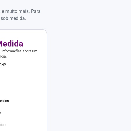
s e muito mais. Para
 sob medida.
Medida
s informações sobre um
ncia.
 CNPJ
testos
es
adas