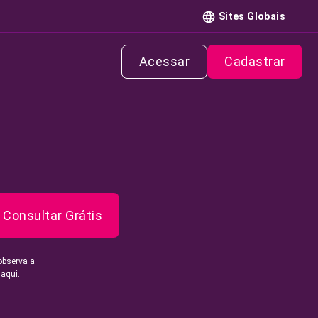
Sites Globais
Acessar
Cadastrar
Consultar Grátis
observa a
 aqui.