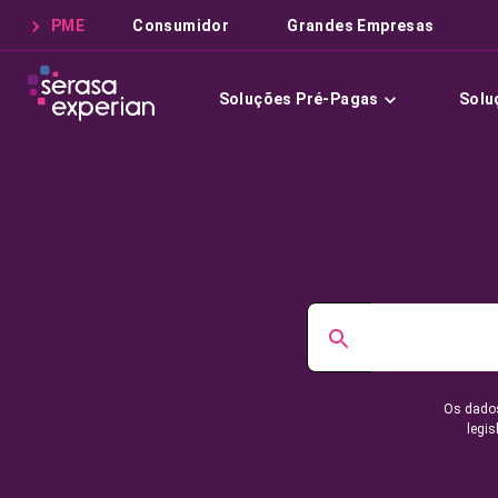
PME
Consumidor
Grandes Empresas
Soluções Pré-Pagas
Solu
Os dados
legis