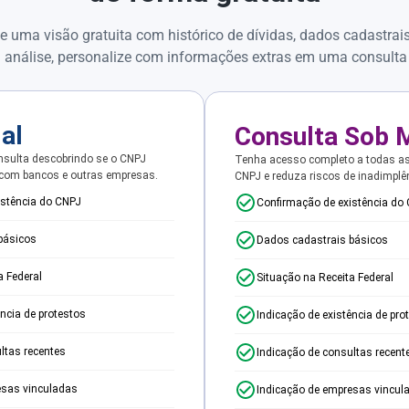
e uma visão gratuita com histórico de dívidas, dados cadastrai
 análise, personalize com informações extras em uma consulta
ial
Consulta Sob 
sulta descobrindo se o CNPJ
Tenha acesso completo a todas a
 com bancos e outras empresas.
CNPJ e reduza riscos de inadimplê
istência do CNPJ
Confirmação de existência do
básicos
Dados cadastrais básicos
a Federal
Situação na Receita Federal
ência de protestos
Indicação de existência de pro
ltas recentes
Indicação de consultas recent
esas vinculadas
Indicação de empresas vincul