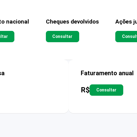
to nacional
Cheques devolvidos
Ações ju
ltar
Consultar
Consul
sa
Faturamento anual
R$
Consultar