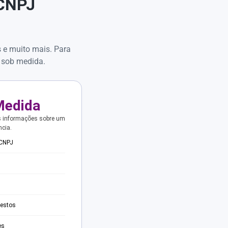
 CNPJ
s e muito mais. Para
 sob medida.
Medida
s informações sobre um
ncia.
 CNPJ
testos
es