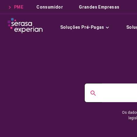
PME
Consumidor
Grandes Empresas
Soluções Pré-Pagas
Solu
Os dados
legis