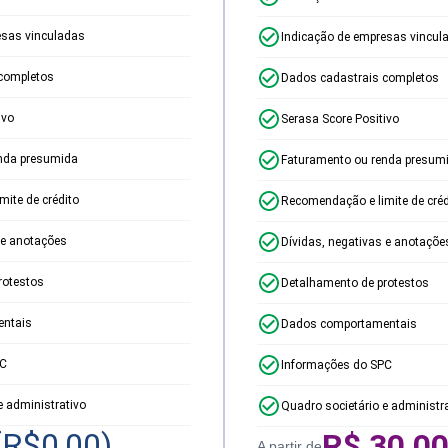
esas vinculadas
Indicação de empresas vincul
completos
Dados cadastrais completos
ivo
Serasa Score Positivo
nda presumida
Faturamento ou renda presum
ite de crédito
Recomendação e limite de créd
 e anotações
Dívidas, negativas e anotaçõe
rotestos
Detalhamento de protestos
ntais
Dados comportamentais
PC
Informações do SPC
e administrativo
Quadro societário e administr
(R$
0,00
)
R$
30,0
A partir de