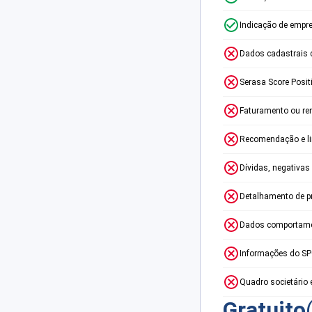
Indicação de empr
Dados cadastrais 
Serasa Score Posit
Faturamento ou re
Recomendação e lim
Dívidas, negativas
Detalhamento de p
Dados comportame
Informações do S
Quadro societário 
Gratuito