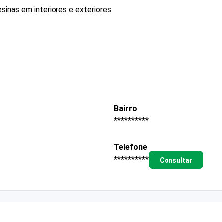
sinas em interiores e exteriores
Bairro
**********
Telefone
**********
Consultar