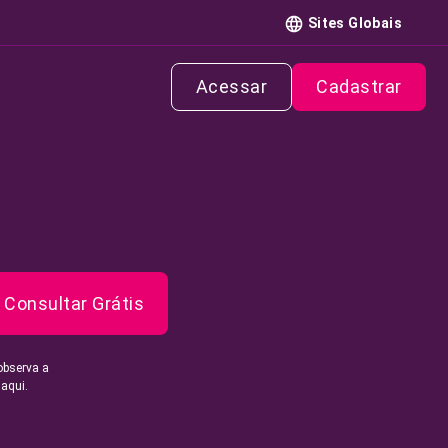
Sites Globais
Acessar
Cadastrar
Consultar Grátis
observa a
 aqui.