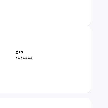
CEP
**********