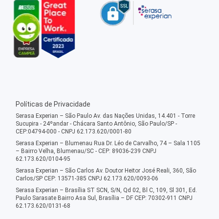
Políticas de Privacidade
Serasa Experian – São Paulo Av. das Nações Unidas, 14.401 - Torre
Sucupira - 24ºandar - Chácara Santo Antônio, São Paulo/SP -
CEP:04794-000 - CNPJ 62.173.620/0001-80
Serasa Experian – Blumenau Rua Dr. Léo de Carvalho, 74 – Sala 1105
– Bairro Velha, Blumenau/SC - CEP: 89036-239 CNPJ
62.173.620/0104-95
Serasa Experian – São Carlos Av. Doutor Heitor José Reali, 360, São
Carlos/SP CEP: 13571-385 CNPJ 62.173.620/0093-06
Serasa Experian – Brasília ST SCN, S/N, Qd 02, Bl C, 109, Sl 301, Ed.
Paulo Sarasate Bairro Asa Sul, Brasília – DF CEP: 70302-911 CNPJ
62.173.620/0131-68