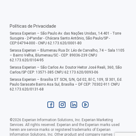
Políticas de Privacidade
Serasa Experian – São Paulo Av. das Nações Unidas, 14.401 - Torre
Sucupira - 24ºandar - Chácara Santo Antônio, São Paulo/SP -
CEP:04794-000 - CNPJ 62.173.620/0001-80
Serasa Experian – Blumenau Rua Dr. Léo de Carvalho, 74 – Sala 1105
– Bairro Velha, Blumenau/SC - CEP: 89036-239 CNPJ
62.173.620/0104-95
Serasa Experian – São Carlos Av. Doutor Heitor José Reali, 360, São
Carlos/SP CEP: 13571-385 CNPJ 62.173.620/0093-06
Serasa Experian – Brasília ST SCN, S/N, Qd 02, Bl C, 109, Sl 301, Ed.
Paulo Sarasate Bairro Asa Sul, Brasília – DF CEP: 70302-911 CNPJ
62.173.620/0131-68
©
2026
Experian Information Solutions, Inc. Experian Marketing
Services. All rights reserved. Experian and the Experian marks used
herein are service marks or registered trademarks of Experian
Information Solutions, Inc. Other product and company names