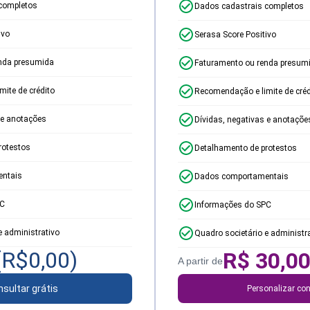
completos
Dados cadastrais completos
ivo
Serasa Score Positivo
nda presumida
Faturamento ou renda presum
ite de crédito
Recomendação e limite de créd
 e anotações
Dívidas, negativas e anotaçõe
rotestos
Detalhamento de protestos
ntais
Dados comportamentais
PC
Informações do SPC
e administrativo
Quadro societário e administr
(R$
0,00
)
R$
30,0
A partir de
sultar grátis
Personalizar con