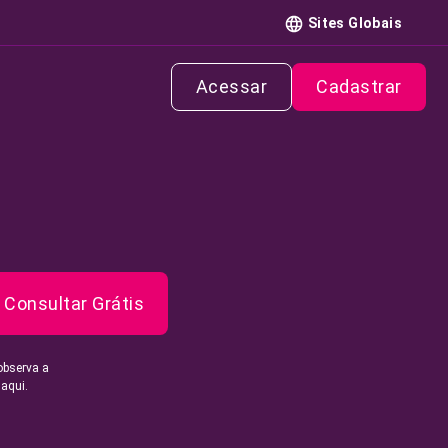
Sites Globais
Acessar
Cadastrar
Consultar Grátis
observa a
 aqui.