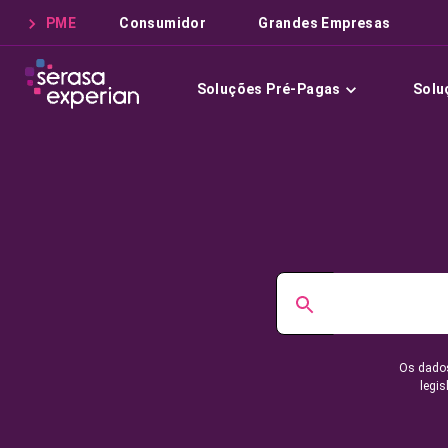
PME
Consumidor
Grandes Empresas
Soluções Pré-Pagas
Solu
Os dados
legis