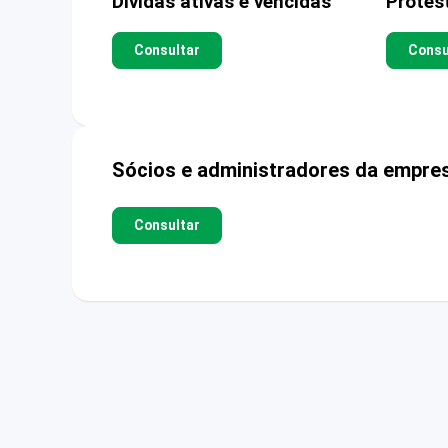
Dívidas ativas e vencidas
Protes
Consultar
Consu
Sócios e administradores da empre
Consultar