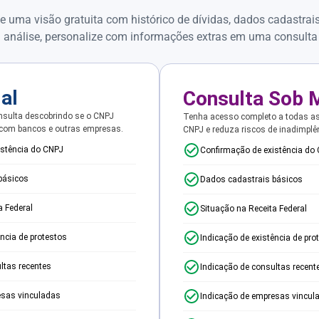
e uma visão gratuita com histórico de dívidas, dados cadastrai
 análise, personalize com informações extras em uma consulta
ial
Consulta Sob 
sulta descobrindo se o CNPJ
Tenha acesso completo a todas a
 com bancos e outras empresas.
CNPJ e reduza riscos de inadimplê
istência do CNPJ
Confirmação de existência do
básicos
Dados cadastrais básicos
a Federal
Situação na Receita Federal
ência de protestos
Indicação de existência de pro
ltas recentes
Indicação de consultas recent
esas vinculadas
Indicação de empresas vincul