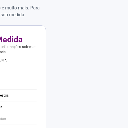
s e muito mais. Para
 sob medida.
Medida
s informações sobre um
ncia.
 CNPJ
testos
es
adas