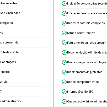
ltas recentes
Indicação de consultas recent
esas vinculadas
Indicação de empresas vincul
completos
Dados cadastrais completos
ivo
Serasa Score Positivo
nda presumida
Faturamento ou renda presum
ite de crédito
Recomendação e limite de créd
 e anotações
Dívidas, negativas e anotaçõe
rotestos
Detalhamento de protestos
ntais
Dados comportamentais
PC
Informações do SPC
e administrativo
Quadro societário e administr