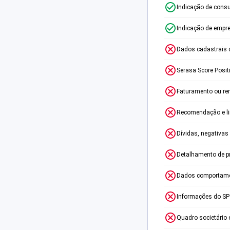
Indicação de consu
Indicação de empr
Dados cadastrais 
Serasa Score Posit
Faturamento ou re
Recomendação e lim
Dívidas, negativas
Detalhamento de p
Dados comportame
Informações do S
Quadro societário 