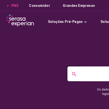
PME
Consumidor
Grandes Empresas
Soluções Pré-Pagas
Solu
Os dados
legis