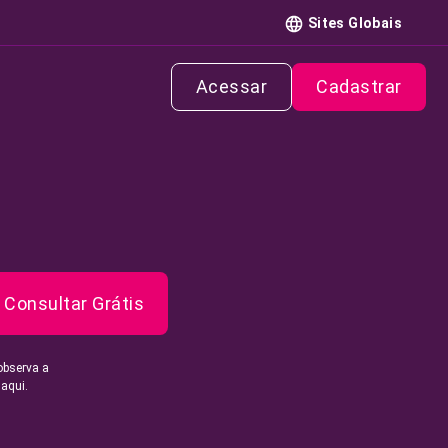
Sites Globais
Acessar
Cadastrar
Consultar Grátis
observa a
 aqui.