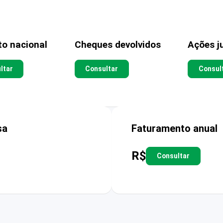
to nacional
Cheques devolvidos
Ações ju
ltar
Consultar
Consul
sa
Faturamento anual
R$
Consultar