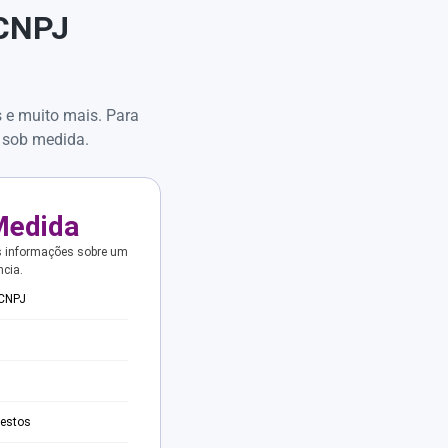
 CNPJ
s e muito mais. Para
 sob medida.
Medida
s informações sobre um
ncia.
 CNPJ
testos