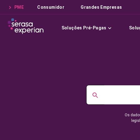
PME
Consumidor
Grandes Empresas
Soluções Pré-Pagas
Solu
Os dados
legis