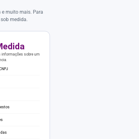
s e muito mais. Para
 sob medida.
Medida
s informações sobre um
ncia.
 CNPJ
testos
es
adas