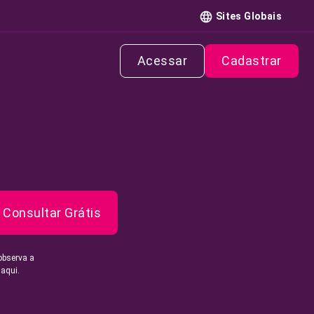
Sites Globais
Acessar
Cadastrar
Consultar Grátis
observa a
 aqui.