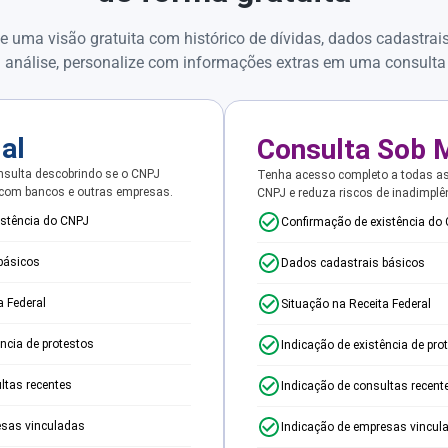
e uma visão gratuita com histórico de dívidas, dados cadastrai
 análise, personalize com informações extras em uma consulta
ial
Consulta Sob 
sulta descobrindo se o CNPJ
Tenha acesso completo a todas a
 com bancos e outras empresas.
CNPJ e reduza riscos de inadimplê
istência do CNPJ
Confirmação de existência do
básicos
Dados cadastrais básicos
a Federal
Situação na Receita Federal
ência de protestos
Indicação de existência de pro
ltas recentes
Indicação de consultas recent
esas vinculadas
Indicação de empresas vincul