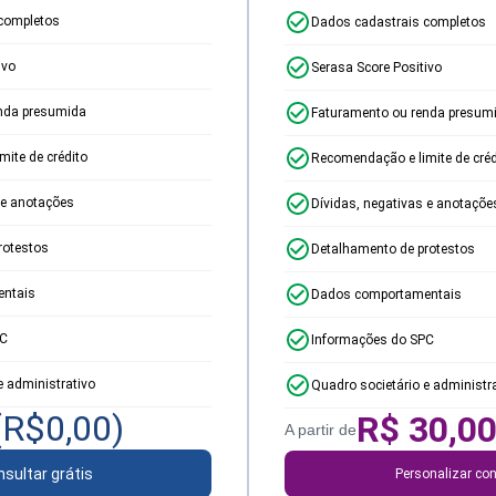
completos
Dados cadastrais completos
ivo
Serasa Score Positivo
nda presumida
Faturamento ou renda presum
ite de crédito
Recomendação e limite de créd
 e anotações
Dívidas, negativas e anotaçõe
rotestos
Detalhamento de protestos
ntais
Dados comportamentais
PC
Informações do SPC
e administrativo
Quadro societário e administr
(R$
0,00
)
R$
30,0
A partir de
sultar grátis
Personalizar con