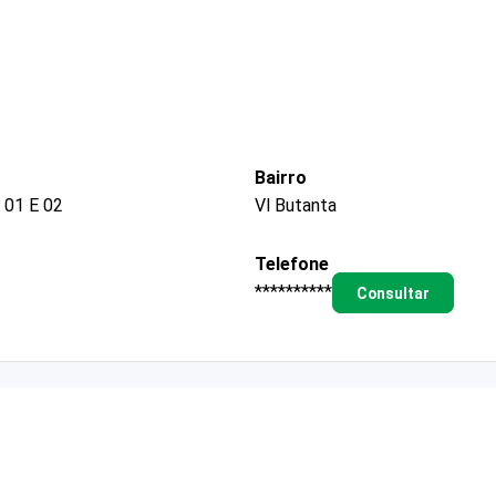
Bairro
01 E 02
Vl Butanta
Telefone
**********
Consultar