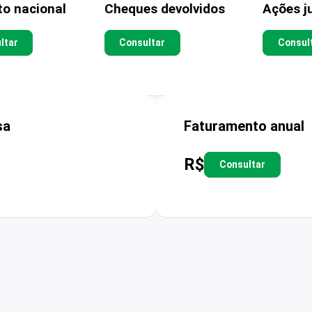
to nacional
Cheques devolvidos
Ações ju
ltar
Consultar
Consul
sa
Faturamento anual
R$
Consultar