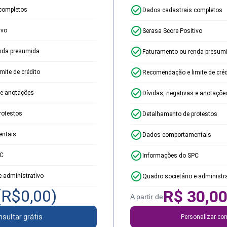
completos
Dados cadastrais completos
ivo
Serasa Score Positivo
nda presumida
Faturamento ou renda presum
ite de crédito
Recomendação e limite de créd
 e anotações
Dívidas, negativas e anotaçõe
rotestos
Detalhamento de protestos
ntais
Dados comportamentais
PC
Informações do SPC
e administrativo
Quadro societário e administr
(R$
0,00
)
R$
30,0
A partir de
sultar grátis
Personalizar con