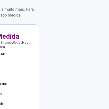
s e muito mais. Para
 sob medida.
Medida
s informações sobre um
ncia.
 CNPJ
testos
es
adas