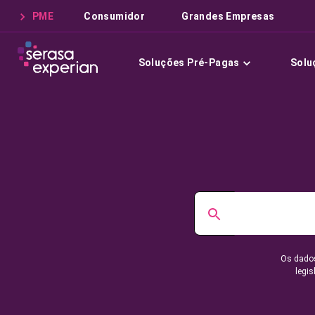
PME
Consumidor
Grandes Empresas
Soluções Pré-Pagas
Solu
Os dados
legis