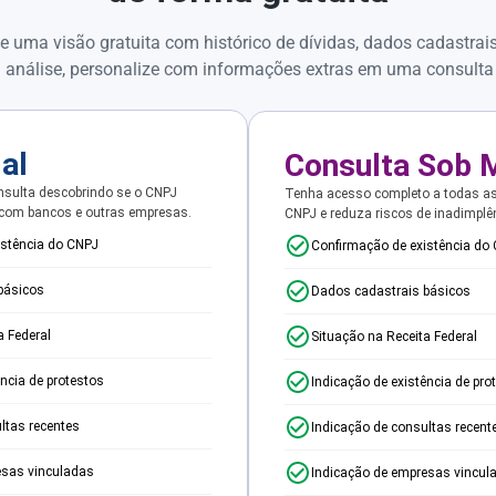
e uma visão gratuita com histórico de dívidas, dados cadastrai
 análise, personalize com informações extras em uma consulta
ial
Consulta Sob 
sulta descobrindo se o CNPJ
Tenha acesso completo a todas a
 com bancos e outras empresas.
CNPJ e reduza riscos de inadimplê
istência do CNPJ
Confirmação de existência do
básicos
Dados cadastrais básicos
a Federal
Situação na Receita Federal
ência de protestos
Indicação de existência de pro
ltas recentes
Indicação de consultas recent
esas vinculadas
Indicação de empresas vincul