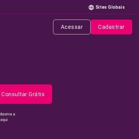
Sites Globais
Acessar
Cadastrar
Consultar Grátis
observa a
 aqui.