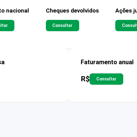
to nacional
Cheques devolvidos
Ações ju
ltar
Consultar
Consul
sa
Faturamento anual
R$
Consultar