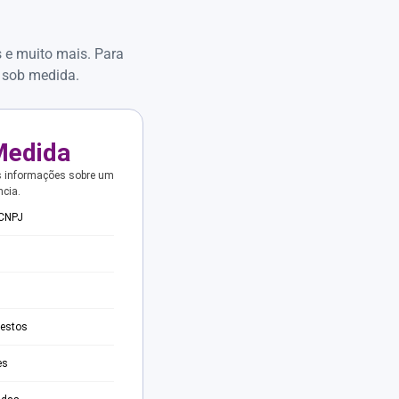
s e muito mais. Para
 sob medida.
Medida
s informações sobre um
ncia.
 CNPJ
testos
es