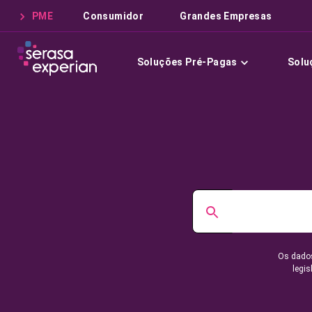
PME
Consumidor
Grandes Empresas
Soluções Pré-Pagas
Solu
Os dados
legis