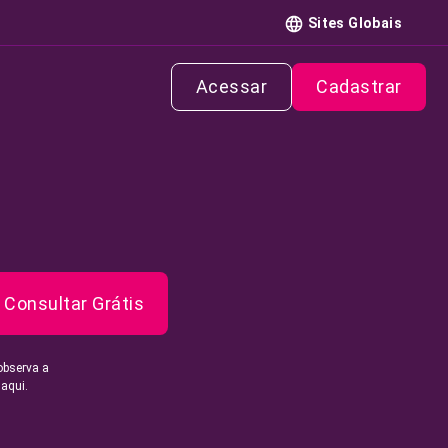
Sites Globais
Acessar
Cadastrar
Consultar Grátis
observa a
 aqui.