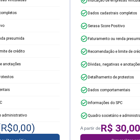
Indicação de empresas vincul
completos
Dados cadastrais completos
ivo
Serasa Score Positivo
nda presumida
Faturamento ou renda presum
ite de crédito
Recomendação e limite de créd
 e anotações
Dívidas, negativas e anotaçõe
rotestos
Detalhamento de protestos
ntais
Dados comportamentais
PC
Informações do SPC
e administrativo
Quadro societário e administr
(R$
0,00
)
R$
30,0
A partir de