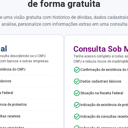
de forma gratuita
e uma visão gratuita com histórico de dívidas, dados cadastrai
 análise, personalize com informações extras em uma consulta
ial
Consulta Sob 
sulta descobrindo se o CNPJ
Tenha acesso completo a todas a
 com bancos e outras empresas.
CNPJ e reduza riscos de inadimplê
istência do CNPJ
Confirmação de existência do
básicos
Dados cadastrais básicos
a Federal
Situação na Receita Federal
ência de protestos
Indicação de existência de pro
ltas recentes
Indicação de consultas recent
esas vinculadas