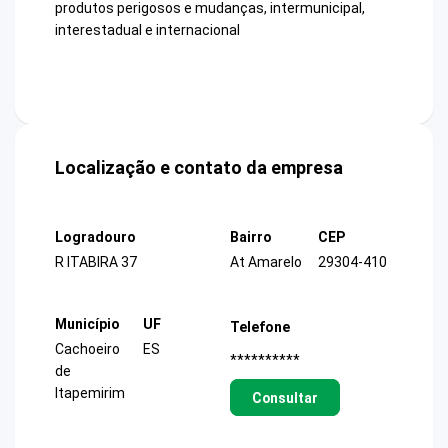
produtos perigosos e mudanças, intermunicipal,
interestadual e internacional
Localização e contato da empresa
Logradouro
Bairro
CEP
R ITABIRA 37
At Amarelo
29304-410
Município
UF
Telefone
Cachoeiro
ES
**********
de
Itapemirim
Consultar