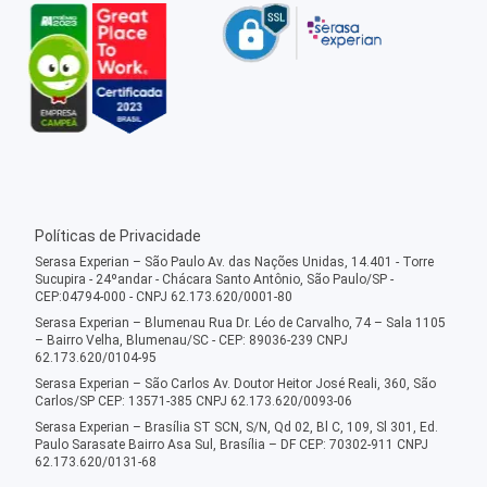
Políticas de Privacidade
Serasa Experian – São Paulo Av. das Nações Unidas, 14.401 - Torre
Sucupira - 24ºandar - Chácara Santo Antônio, São Paulo/SP -
CEP:04794-000 - CNPJ 62.173.620/0001-80
Serasa Experian – Blumenau Rua Dr. Léo de Carvalho, 74 – Sala 1105
– Bairro Velha, Blumenau/SC - CEP: 89036-239 CNPJ
62.173.620/0104-95
Serasa Experian – São Carlos Av. Doutor Heitor José Reali, 360, São
Carlos/SP CEP: 13571-385 CNPJ 62.173.620/0093-06
Serasa Experian – Brasília ST SCN, S/N, Qd 02, Bl C, 109, Sl 301, Ed.
Paulo Sarasate Bairro Asa Sul, Brasília – DF CEP: 70302-911 CNPJ
62.173.620/0131-68