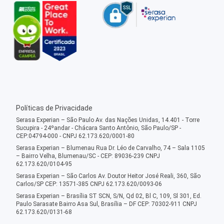
Políticas de Privacidade
Serasa Experian – São Paulo Av. das Nações Unidas, 14.401 - Torre
Sucupira - 24ºandar - Chácara Santo Antônio, São Paulo/SP -
CEP:04794-000 - CNPJ 62.173.620/0001-80
Serasa Experian – Blumenau Rua Dr. Léo de Carvalho, 74 – Sala 1105
– Bairro Velha, Blumenau/SC - CEP: 89036-239 CNPJ
62.173.620/0104-95
Serasa Experian – São Carlos Av. Doutor Heitor José Reali, 360, São
Carlos/SP CEP: 13571-385 CNPJ 62.173.620/0093-06
Serasa Experian – Brasília ST SCN, S/N, Qd 02, Bl C, 109, Sl 301, Ed.
Paulo Sarasate Bairro Asa Sul, Brasília – DF CEP: 70302-911 CNPJ
62.173.620/0131-68