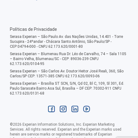
Políticas de Privacidade
Serasa Experian – São Paulo Av. das Nações Unidas, 14.401 - Torre
Sucupira - 24ºandar - Chácara Santo Antônio, São Paulo/SP -
CEP:04794-000 - CNPJ 62.173.620/0001-80
Serasa Experian – Blumenau Rua Dr. Léo de Carvalho, 74 – Sala 1105
– Bairro Velha, Blumenau/SC - CEP: 89036-239 CNPJ
62.173.620/0104-95
Serasa Experian – São Carlos Av. Doutor Heitor José Reali, 360, São
Carlos/SP CEP: 13571-385 CNPJ 62.173.620/0093-06
Serasa Experian – Brasília ST SCN, S/N, Qd 02, Bl C, 109, Sl 301, Ed.
Paulo Sarasate Bairro Asa Sul, Brasília – DF CEP: 70302-911 CNPJ
62.173.620/0131-68
©
2026
Experian Information Solutions, Inc. Experian Marketing
Services. All rights reserved. Experian and the Experian marks used
herein are service marks or registered trademarks of Experian