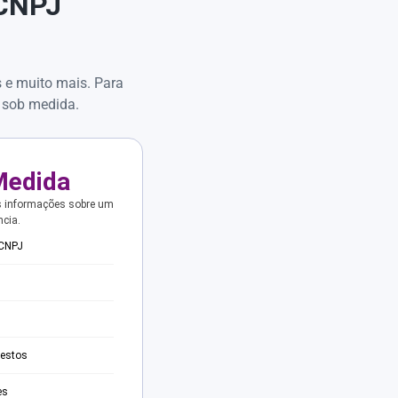
 CNPJ
s e muito mais. Para
 sob medida.
Medida
s informações sobre um
ncia.
 CNPJ
testos
es