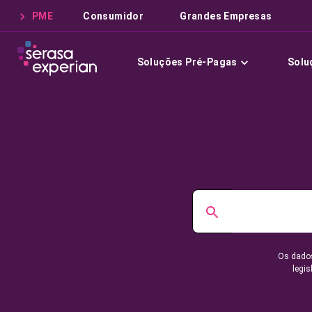
PME
Consumidor
Grandes Empresas
Soluções Pré-Pagas
Solu
Os dados
legis