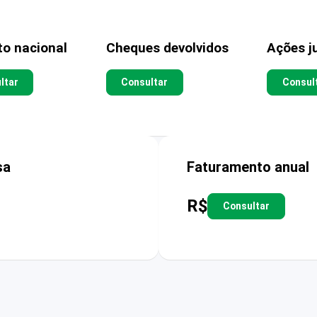
to nacional
Cheques devolvidos
Ações ju
ltar
Consultar
Consul
sa
Faturamento anual
R$
Consultar