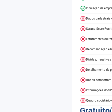
Indicação de empr
Dados cadastrais 
Serasa Score Posit
Faturamento ou re
Recomendação e lim
Dívidas, negativas
Detalhamento de p
Dados comportame
Informações do S
Quadro societário 
Gratuito