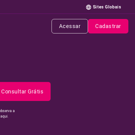
Sites Globais
Acessar
Cadastrar
Consultar Grátis
observa a
 aqui.