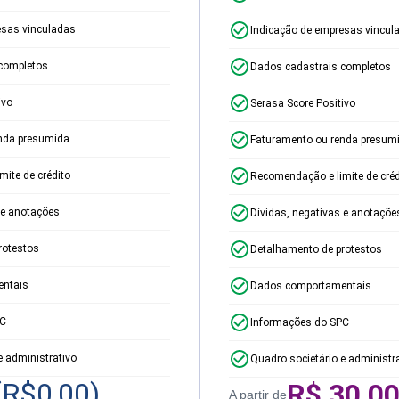
esas vinculadas
Indicação de empresas vincul
completos
Dados cadastrais completos
ivo
Serasa Score Positivo
nda presumida
Faturamento ou renda presum
ite de crédito
Recomendação e limite de créd
 e anotações
Dívidas, negativas e anotaçõe
rotestos
Detalhamento de protestos
ntais
Dados comportamentais
PC
Informações do SPC
e administrativo
Quadro societário e administr
(R$
0,00
)
R$
30,0
A partir de