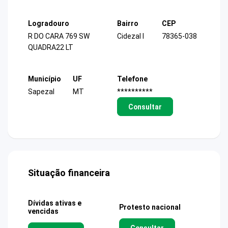
Logradouro
Bairro
CEP
R DO CARA 769 SW
Cidezal I
78365-038
QUADRA22 LT
Município
UF
Telefone
Sapezal
MT
**********
Consultar
Situação financeira
Dívidas ativas e
Protesto nacional
vencidas
Consultar