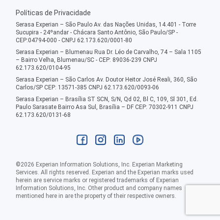
Políticas de Privacidade
Serasa Experian – São Paulo Av. das Nações Unidas, 14.401 - Torre
Sucupira - 24ºandar - Chácara Santo Antônio, São Paulo/SP -
CEP:04794-000 - CNPJ 62.173.620/0001-80
Serasa Experian – Blumenau Rua Dr. Léo de Carvalho, 74 – Sala 1105
– Bairro Velha, Blumenau/SC - CEP: 89036-239 CNPJ
62.173.620/0104-95
Serasa Experian – São Carlos Av. Doutor Heitor José Reali, 360, São
Carlos/SP CEP: 13571-385 CNPJ 62.173.620/0093-06
Serasa Experian – Brasília ST SCN, S/N, Qd 02, Bl C, 109, Sl 301, Ed.
Paulo Sarasate Bairro Asa Sul, Brasília – DF CEP: 70302-911 CNPJ
62.173.620/0131-68
©
2026
Experian Information Solutions, Inc. Experian Marketing
Services. All rights reserved. Experian and the Experian marks used
herein are service marks or registered trademarks of Experian
Information Solutions, Inc. Other product and company names
mentioned here in are the property of their respective owners.