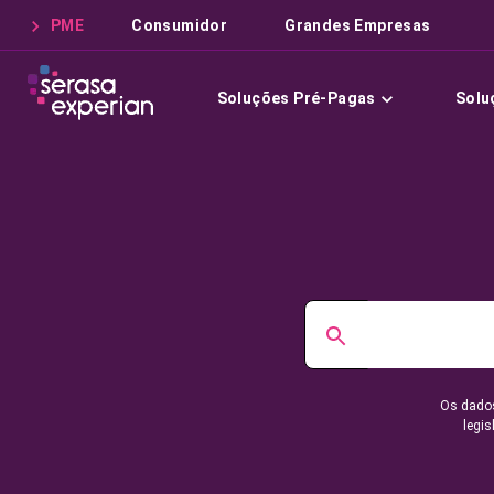
PME
Consumidor
Grandes Empresas
Soluções Pré-Pagas
Solu
Os dados
legis