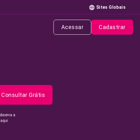
Sites Globais
Acessar
Cadastrar
Consultar Grátis
observa a
 aqui.