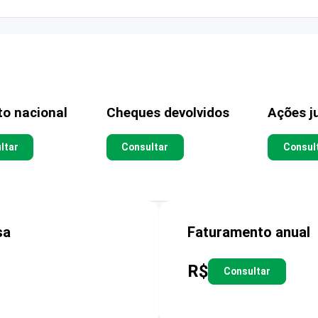
to nacional
Cheques devolvidos
Ações ju
ltar
Consultar
Consul
sa
Faturamento anual
R$
Consultar