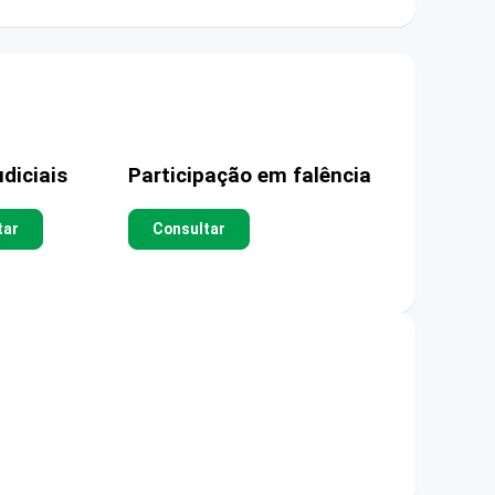
diciais
Participação em falência
tar
Consultar