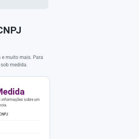
 CNPJ
s e muito mais. Para
 sob medida.
Medida
s informações sobre um
ncia.
 CNPJ