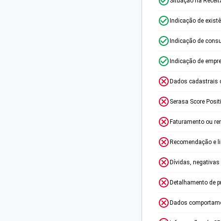
Situação na Receit
Indicação de exist
Indicação de consu
Indicação de empr
Dados cadastrais 
Serasa Score Posit
Faturamento ou re
Recomendação e lim
Dívidas, negativas
Detalhamento de p
Dados comportame