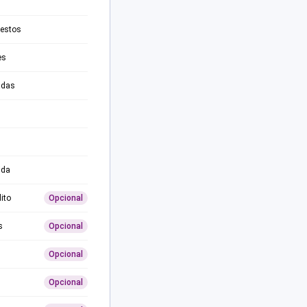
testos
es
adas
ida
ito
Opcional
s
Opcional
Opcional
Opcional