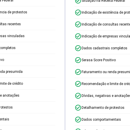
a Federal
Situação na Receita Federal
ência de protestos
Indicação de existência de pro
ltas recentes
Indicação de consultas recent
esas vinculadas
Indicação de empresas vincul
completos
Dados cadastrais completos
ivo
Serasa Score Positivo
nda presumida
Faturamento ou renda presum
ite de crédito
Recomendação e limite de créd
 e anotações
Dívidas, negativas e anotaçõe
rotestos
Detalhamento de protestos
ntais
Dados comportamentais