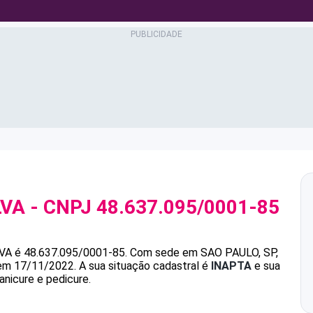
LVA
- CNPJ
48.637.095/0001-85
VA
é
48.637.095/0001-85
.
Com sede em SAO PAULO, SP,
 em 17/11/2022.
A sua situação cadastral é
INAPTA
e sua
anicure e pedicure.