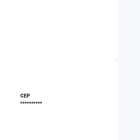
CEP
**********