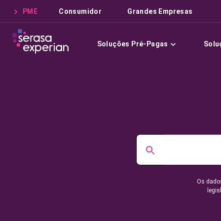
PME
Consumidor
Grandes Empresas
Soluções Pré-Pagas
Solu
Os dados
legis