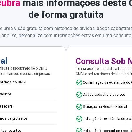
ubra
mais informações deste
de forma gratuita
e uma visão gratuita com histórico de dívidas, dados cadastrai
 análise, personalize com informações extras em uma consulta
ial
Consulta Sob 
sulta descobrindo se o CNPJ
Tenha acesso completo a todas a
 com bancos e outras empresas.
CNPJ e reduza riscos de inadimplê
istência do CNPJ
Confirmação de existência do
básicos
Dados cadastrais básicos
a Federal
Situação na Receita Federal
ência de protestos
Indicação de existência de pro
ltas recentes
Indicação de consultas recent