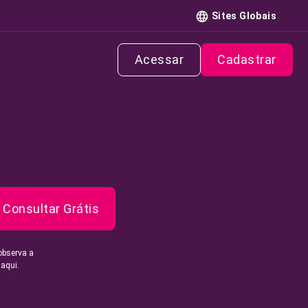
Sites Globais
Acessar
Cadastrar
Consultar Grátis
observa a
 aqui.