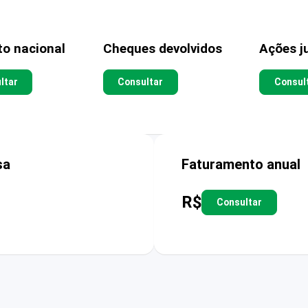
to nacional
Cheques devolvidos
Ações ju
ltar
Consultar
Consul
sa
Faturamento anual
R$
Consultar