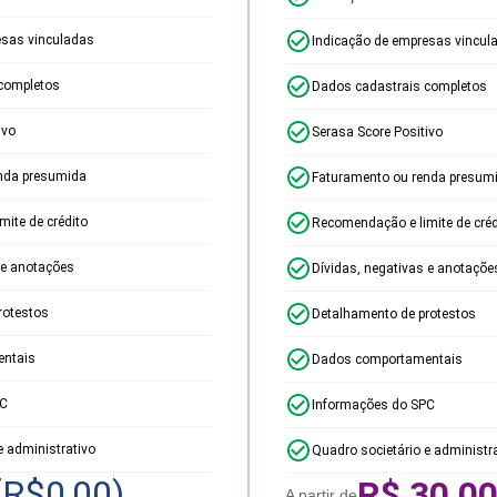
esas vinculadas
Indicação de empresas vincul
completos
Dados cadastrais completos
ivo
Serasa Score Positivo
nda presumida
Faturamento ou renda presum
ite de crédito
Recomendação e limite de créd
 e anotações
Dívidas, negativas e anotaçõe
rotestos
Detalhamento de protestos
ntais
Dados comportamentais
PC
Informações do SPC
e administrativo
Quadro societário e administr
(R$
0,00
)
R$
30,0
A partir de