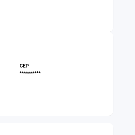
CEP
**********