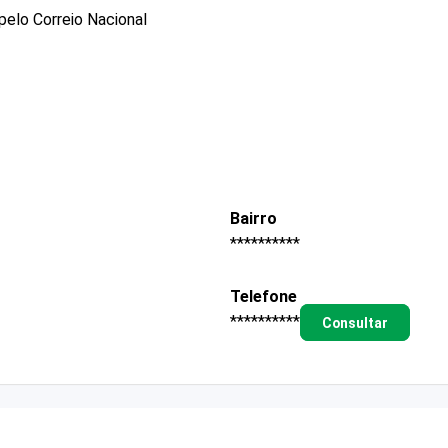
pelo Correio Nacional
Bairro
**********
Telefone
**********
Consultar