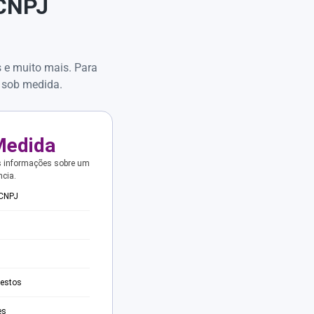
 CNPJ
s e muito mais. Para
 sob medida.
Medida
s informações sobre um
ncia.
 CNPJ
testos
es