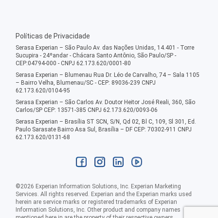
Políticas de Privacidade
Serasa Experian – São Paulo Av. das Nações Unidas, 14.401 - Torre
Sucupira - 24ºandar - Chácara Santo Antônio, São Paulo/SP -
CEP:04794-000 - CNPJ 62.173.620/0001-80
Serasa Experian – Blumenau Rua Dr. Léo de Carvalho, 74 – Sala 1105
– Bairro Velha, Blumenau/SC - CEP: 89036-239 CNPJ
62.173.620/0104-95
Serasa Experian – São Carlos Av. Doutor Heitor José Reali, 360, São
Carlos/SP CEP: 13571-385 CNPJ 62.173.620/0093-06
Serasa Experian – Brasília ST SCN, S/N, Qd 02, Bl C, 109, Sl 301, Ed.
Paulo Sarasate Bairro Asa Sul, Brasília – DF CEP: 70302-911 CNPJ
62.173.620/0131-68
©
2026
Experian Information Solutions, Inc. Experian Marketing
Services. All rights reserved. Experian and the Experian marks used
herein are service marks or registered trademarks of Experian
Information Solutions, Inc. Other product and company names
mentioned here in are the property of their respective owners.