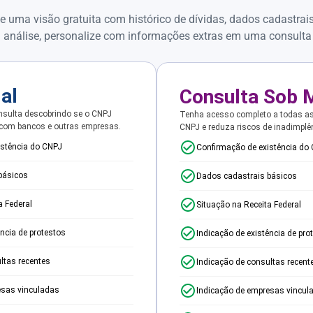
e uma visão gratuita com histórico de dívidas, dados cadastrai
 análise, personalize com informações extras em uma consulta
ial
Consulta Sob 
sulta descobrindo se o CNPJ
Tenha acesso completo a todas a
 com bancos e outras empresas.
CNPJ e reduza riscos de inadimplê
istência do CNPJ
Confirmação de existência do
básicos
Dados cadastrais básicos
a Federal
Situação na Receita Federal
ência de protestos
Indicação de existência de pro
ltas recentes
Indicação de consultas recent
esas vinculadas
Indicação de empresas vincul