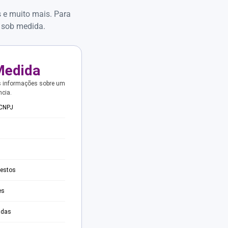
s e muito mais. Para
 sob medida.
Medida
s informações sobre um
ncia.
 CNPJ
testos
es
adas