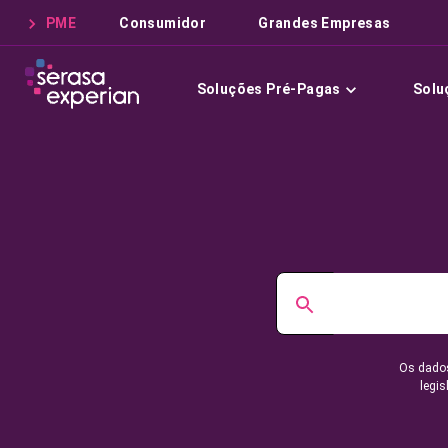
PME
Consumidor
Grandes Empresas
Soluções Pré-Pagas
Solu
Os dados
legis