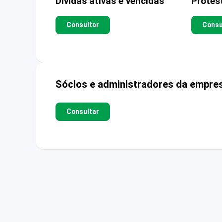
Dívidas ativas e vencidas
Protes
Consultar
Consu
Sócios e administradores da empre
Consultar