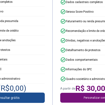
completos
Dados cadastrais completos
ivo
Serasa Score Positivo
nda presumida
Faturamento ou renda presum
ite de crédito
Recomendação e limite de créd
 e anotações
Dívidas, negativas e anotaçõe
rotestos
Detalhamento de protestos
ntais
Dados comportamentais
PC
Informações do SPC
e administrativo
Quadro societário e administr
(R$
0,00
)
R$
30,0
A partir de
sultar grátis
Personalizar con