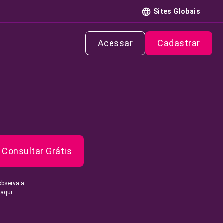
Sites Globais
Acessar
Cadastrar
Consultar Grátis
observa a
 aqui.