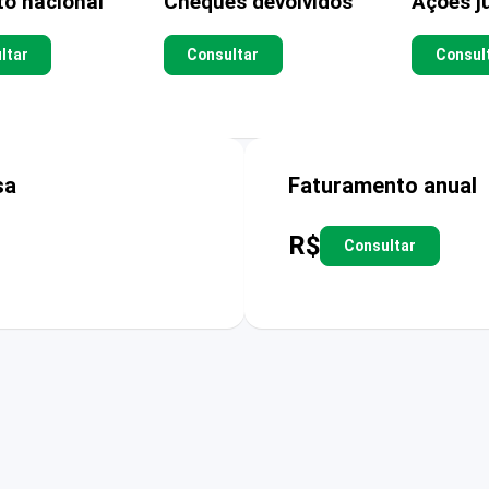
to nacional
Cheques devolvidos
Ações ju
ltar
Consultar
Consul
sa
Faturamento anual
R$
Consultar