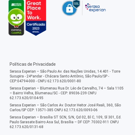
Políticas de Privacidade
Serasa Experian – São Paulo Av. das Nações Unidas, 14.401 - Torre
Sucupira - 24ºandar - Chácara Santo Antônio, São Paulo/SP -
CEP:04794-000 - CNPJ 62.173.620/0001-80
Serasa Experian – Blumenau Rua Dr. Léo de Carvalho, 74 – Sala 1105
– Bairro Velha, Blumenau/SC - CEP: 89036-239 CNPJ
62.173.620/0104-95
Serasa Experian – São Carlos Av. Doutor Heitor José Reali, 360, São
Carlos/SP CEP: 13571-385 CNPJ 62.173.620/0093-06
Serasa Experian – Brasília ST SCN, S/N, Qd 02, Bl C, 109, Sl 301, Ed.
Paulo Sarasate Bairro Asa Sul, Brasília – DF CEP: 70302-911 CNPJ
62.173.620/0131-68