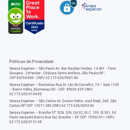
Políticas de Privacidade
Serasa Experian – São Paulo Av. das Nações Unidas, 14.401 - Torre
Sucupira - 24ºandar - Chácara Santo Antônio, São Paulo/SP -
CEP:04794-000 - CNPJ 62.173.620/0001-80
Serasa Experian – Blumenau Rua Dr. Léo de Carvalho, 74 – Sala 1105
– Bairro Velha, Blumenau/SC - CEP: 89036-239 CNPJ
62.173.620/0104-95
Serasa Experian – São Carlos Av. Doutor Heitor José Reali, 360, São
Carlos/SP CEP: 13571-385 CNPJ 62.173.620/0093-06
Serasa Experian – Brasília ST SCN, S/N, Qd 02, Bl C, 109, Sl 301, Ed.
Paulo Sarasate Bairro Asa Sul, Brasília – DF CEP: 70302-911 CNPJ
62.173.620/0131-68