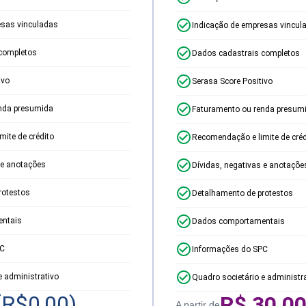
esas vinculadas
Indicação de empresas vincul
completos
Dados cadastrais completos
ivo
Serasa Score Positivo
nda presumida
Faturamento ou renda presum
ite de crédito
Recomendação e limite de créd
 e anotações
Dívidas, negativas e anotaçõe
rotestos
Detalhamento de protestos
ntais
Dados comportamentais
PC
Informações do SPC
e administrativo
Quadro societário e administr
(R$
0,00
)
R$
30,0
A partir de