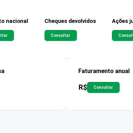
to nacional
Cheques devolvidos
Ações ju
ltar
Consultar
Consul
sa
Faturamento anual
R$
Consultar