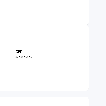
CEP
**********