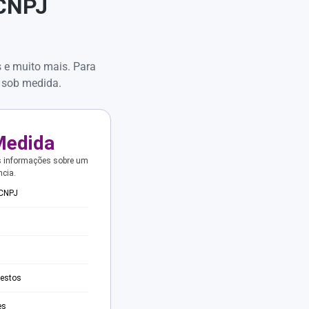
 CNPJ
s e muito mais. Para
 sob medida.
Medida
s informações sobre um
ncia.
 CNPJ
testos
es