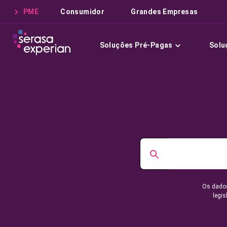
PME
Consumidor
Grandes Empresas
Soluções Pré-Pagas
Solu
Os dados
legis