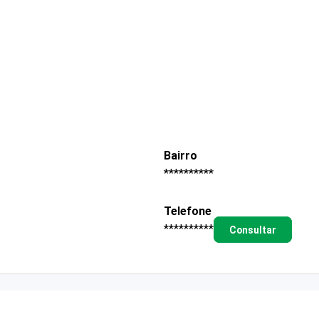
Bairro
**********
Telefone
**********
Consultar