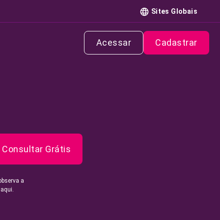
Sites Globais
Acessar
Cadastrar
Consultar Grátis
observa a
 aqui.