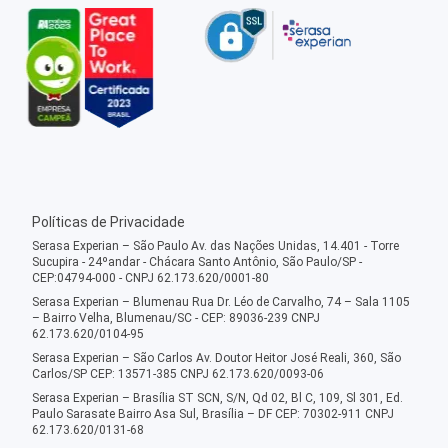
Políticas de Privacidade
Serasa Experian – São Paulo Av. das Nações Unidas, 14.401 - Torre
Sucupira - 24ºandar - Chácara Santo Antônio, São Paulo/SP -
CEP:04794-000 - CNPJ 62.173.620/0001-80
Serasa Experian – Blumenau Rua Dr. Léo de Carvalho, 74 – Sala 1105
– Bairro Velha, Blumenau/SC - CEP: 89036-239 CNPJ
62.173.620/0104-95
Serasa Experian – São Carlos Av. Doutor Heitor José Reali, 360, São
Carlos/SP CEP: 13571-385 CNPJ 62.173.620/0093-06
Serasa Experian – Brasília ST SCN, S/N, Qd 02, Bl C, 109, Sl 301, Ed.
Paulo Sarasate Bairro Asa Sul, Brasília – DF CEP: 70302-911 CNPJ
62.173.620/0131-68