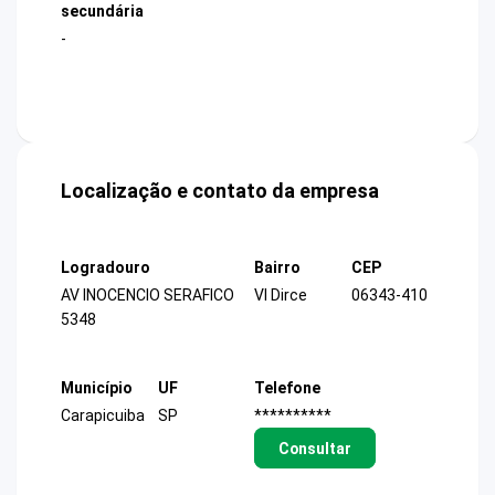
secundária
-
Localização e contato da empresa
Logradouro
Bairro
CEP
AV INOCENCIO SERAFICO
Vl Dirce
06343-410
5348
Município
UF
Telefone
Carapicuiba
SP
**********
Consultar