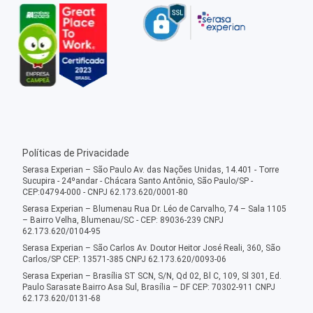
Políticas de Privacidade
Serasa Experian – São Paulo Av. das Nações Unidas, 14.401 - Torre
Sucupira - 24ºandar - Chácara Santo Antônio, São Paulo/SP -
CEP:04794-000 - CNPJ 62.173.620/0001-80
Serasa Experian – Blumenau Rua Dr. Léo de Carvalho, 74 – Sala 1105
– Bairro Velha, Blumenau/SC - CEP: 89036-239 CNPJ
62.173.620/0104-95
Serasa Experian – São Carlos Av. Doutor Heitor José Reali, 360, São
Carlos/SP CEP: 13571-385 CNPJ 62.173.620/0093-06
Serasa Experian – Brasília ST SCN, S/N, Qd 02, Bl C, 109, Sl 301, Ed.
Paulo Sarasate Bairro Asa Sul, Brasília – DF CEP: 70302-911 CNPJ
62.173.620/0131-68