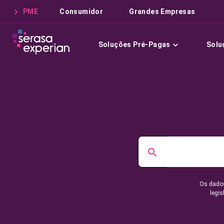
PME
Consumidor
Grandes Empresas
Soluções Pré-Pagas
Solu
Os dados
legis