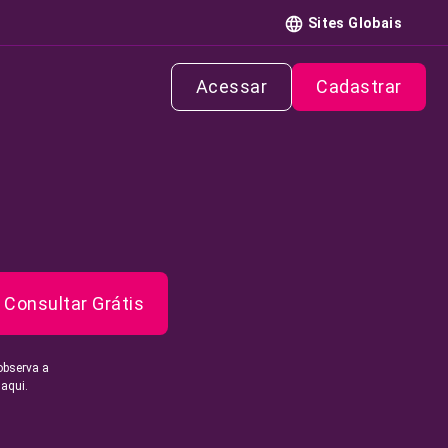
Sites Globais
Acessar
Cadastrar
Consultar Grátis
observa a
 aqui.