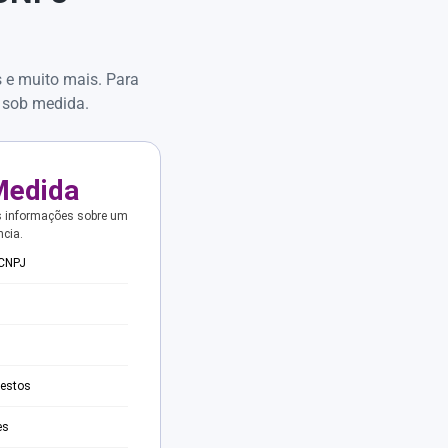
s e muito mais. Para
 sob medida.
Medida
s informações sobre um
ncia.
 CNPJ
testos
es