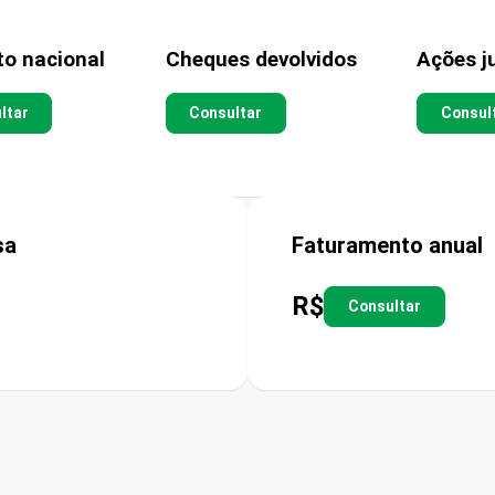
to nacional
Cheques devolvidos
Ações ju
ltar
Consultar
Consul
sa
Faturamento anual
R$
Consultar