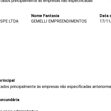
stados principalmente às empresas não especificadas
Nome Fantasia
Data 
 SPE LTDA
GEMELLI EMPREENDIMENTOS
17/11
rincipal
stados principalmente às empresas não especificadas anteriorm
secundária