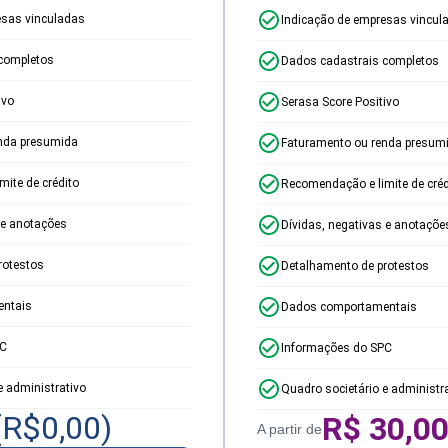
esas vinculadas
Indicação de empresas vincul
completos
Dados cadastrais completos
ivo
Serasa Score Positivo
nda presumida
Faturamento ou renda presum
ite de crédito
Recomendação e limite de créd
 e anotações
Dívidas, negativas e anotaçõe
rotestos
Detalhamento de protestos
ntais
Dados comportamentais
PC
Informações do SPC
e administrativo
Quadro societário e administr
(R$
0,00
)
R$
30,0
A partir de