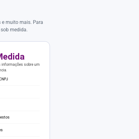
s e muito mais. Para
 sob medida.
Medida
s informações sobre um
ncia.
 CNPJ
testos
es