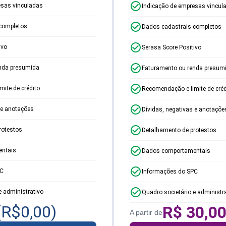
esas vinculadas
Indicação de empresas vincul
completos
Dados cadastrais completos
ivo
Serasa Score Positivo
nda presumida
Faturamento ou renda presum
ite de crédito
Recomendação e limite de créd
 e anotações
Dívidas, negativas e anotaçõe
rotestos
Detalhamento de protestos
ntais
Dados comportamentais
PC
Informações do SPC
e administrativo
Quadro societário e administr
(R$
0,00
)
R$
30,0
A partir de