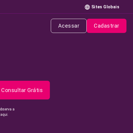
Sites Globais
Acessar
Cadastrar
Consultar Grátis
observa a
 aqui.