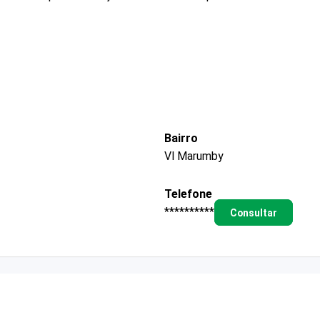
Bairro
Vl Marumby
Telefone
**********
Consultar