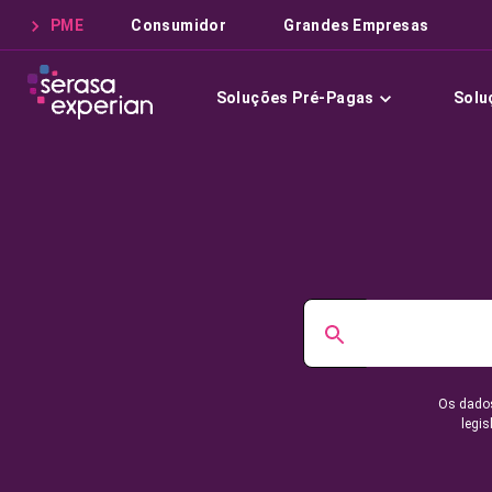
PME
Consumidor
Grandes Empresas
Soluções Pré-Pagas
Solu
Os dados
legis