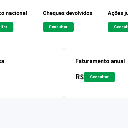
to nacional
Cheques devolvidos
Ações ju
ltar
Consultar
Consul
sa
Faturamento anual
R$
Consultar