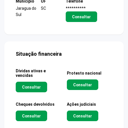
Município
UF
Telefone
Jaragua do
SC
**********
Sul
Consultar
Situação financeira
Dívidas ativas e
Protesto nacional
vencidas
Consultar
Consultar
Cheques devolvidos
Ações judiciais
Consultar
Consultar