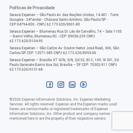
Políticas de Privacidade
Serasa Experian – São Paulo Av. das Nações Unidas, 14.401 - Torre
Sucupira - 24ºandar - Chácara Santo Antônio, São Paulo/SP -
CEP:04794-000 - CNPJ 62.173.620/0001-80
Serasa Experian – Blumenau Rua Dr. Léo de Carvalho, 74 – Sala 1105
– Bairro Velha, Blumenau/SC - CEP: 89036-239 CNPJ
62.173.620/0104-95
Serasa Experian – São Carlos Av. Doutor Heitor José Reali, 360, São
Carlos/SP CEP: 13571-385 CNPJ 62.173.620/0093-06
Serasa Experian – Brasília ST SCN, S/N, Qd 02, Bl C, 109, Sl 301, Ed.
Paulo Sarasate Bairro Asa Sul, Brasília – DF CEP: 70302-911 CNPJ
62.173.620/0131-68
©
2026
Experian Information Solutions, Inc. Experian Marketing
Services. All rights reserved. Experian and the Experian marks used
herein are service marks or registered trademarks of Experian
Information Solutions, Inc. Other product and company names
mentioned here in are the property of their respective owners.