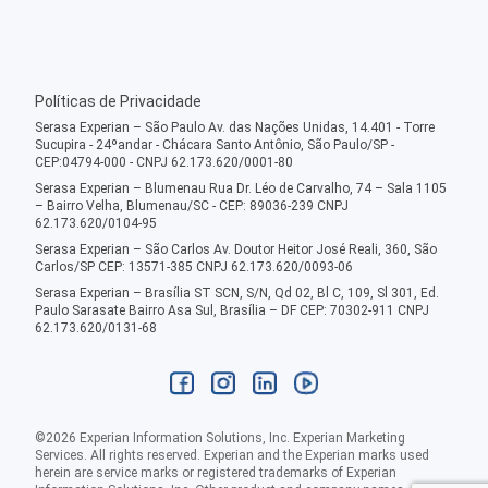
Políticas de Privacidade
Serasa Experian – São Paulo Av. das Nações Unidas, 14.401 - Torre
Sucupira - 24ºandar - Chácara Santo Antônio, São Paulo/SP -
CEP:04794-000 - CNPJ 62.173.620/0001-80
Serasa Experian – Blumenau Rua Dr. Léo de Carvalho, 74 – Sala 1105
– Bairro Velha, Blumenau/SC - CEP: 89036-239 CNPJ
62.173.620/0104-95
Serasa Experian – São Carlos Av. Doutor Heitor José Reali, 360, São
Carlos/SP CEP: 13571-385 CNPJ 62.173.620/0093-06
Serasa Experian – Brasília ST SCN, S/N, Qd 02, Bl C, 109, Sl 301, Ed.
Paulo Sarasate Bairro Asa Sul, Brasília – DF CEP: 70302-911 CNPJ
62.173.620/0131-68
©
2026
Experian Information Solutions, Inc. Experian Marketing
Services. All rights reserved. Experian and the Experian marks used
herein are service marks or registered trademarks of Experian