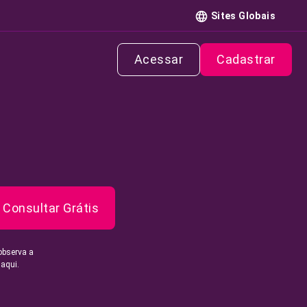
Sites Globais
Acessar
Cadastrar
Consultar Grátis
observa a
 aqui.