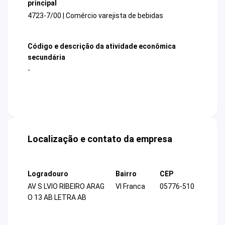
principal
4723-7/00 | Comércio varejista de bebidas
Código e descrição da atividade econômica
secundária
-
Localização e contato da empresa
Logradouro
Bairro
CEP
AV S LVIO RIBEIRO ARAG
Vl Franca
05776-510
O 13 AB LETRA AB