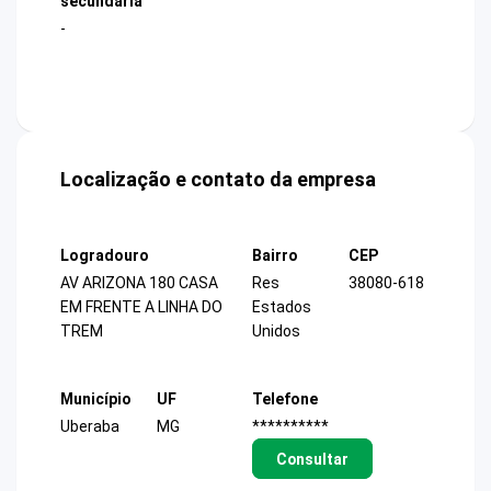
secundária
-
Localização e contato da empresa
Logradouro
Bairro
CEP
AV ARIZONA 180 CASA
Res
38080-618
EM FRENTE A LINHA DO
Estados
TREM
Unidos
Município
UF
Telefone
Uberaba
MG
**********
Consultar