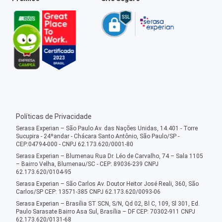
Políticas de Privacidade
Serasa Experian – São Paulo Av. das Nações Unidas, 14.401 - Torre
Sucupira - 24ºandar - Chácara Santo Antônio, São Paulo/SP -
CEP:04794-000 - CNPJ 62.173.620/0001-80
Serasa Experian – Blumenau Rua Dr. Léo de Carvalho, 74 – Sala 1105
– Bairro Velha, Blumenau/SC - CEP: 89036-239 CNPJ
62.173.620/0104-95
Serasa Experian – São Carlos Av. Doutor Heitor José Reali, 360, São
Carlos/SP CEP: 13571-385 CNPJ 62.173.620/0093-06
Serasa Experian – Brasília ST SCN, S/N, Qd 02, Bl C, 109, Sl 301, Ed.
Paulo Sarasate Bairro Asa Sul, Brasília – DF CEP: 70302-911 CNPJ
62.173.620/0131-68