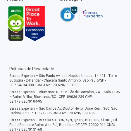
Políticas de Privacidade
Serasa Experian – São Paulo Av. das Nações Unidas, 14.401 - Torre
Sucupira - 24ºandar - Chácara Santo Antônio, São Paulo/SP -
CEP:04794-000 - CNPJ 62.173.620/0001-80
Serasa Experian – Blumenau Rua Dr. Léo de Carvalho, 74 – Sala 1105
– Bairro Velha, Blumenau/SC - CEP: 89036-239 CNPJ
62.173.620/0104-95
Serasa Experian – São Carlos Av. Doutor Heitor José Reali, 360, São
Carlos/SP CEP: 13571-385 CNPJ 62.173.620/0093-06
Serasa Experian – Brasília ST SCN, S/N, Qd 02, Bl C, 109, Sl 301, Ed.
Paulo Sarasate Bairro Asa Sul, Brasília – DF CEP: 70302-911 CNPJ
62.173.620/0131-68