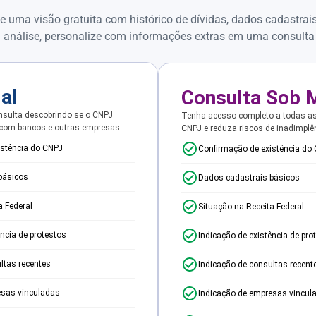
e uma visão gratuita com histórico de dívidas, dados cadastrai
 análise, personalize com informações extras em uma consulta
ial
Consulta Sob 
sulta descobrindo se o CNPJ
Tenha acesso completo a todas a
 com bancos e outras empresas.
CNPJ e reduza riscos de inadimplê
istência do CNPJ
Confirmação de existência do
básicos
Dados cadastrais básicos
a Federal
Situação na Receita Federal
ência de protestos
Indicação de existência de pro
ltas recentes
Indicação de consultas recent
esas vinculadas
Indicação de empresas vincul