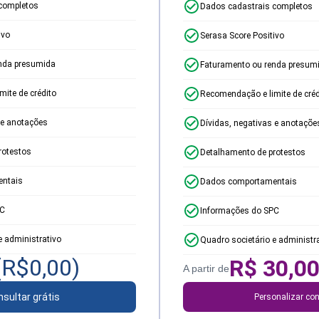
completos
Dados cadastrais completos
ivo
Serasa Score Positivo
nda presumida
Faturamento ou renda presum
ite de crédito
Recomendação e limite de créd
 e anotações
Dívidas, negativas e anotaçõe
rotestos
Detalhamento de protestos
ntais
Dados comportamentais
PC
Informações do SPC
e administrativo
Quadro societário e administr
(R$
0,00
)
R$
30,0
A partir de
sultar grátis
Personalizar con