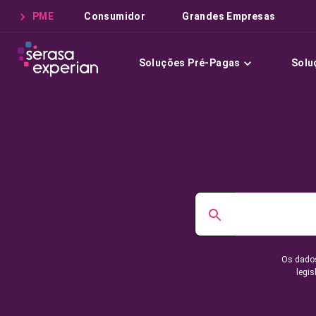
PME
Consumidor
Grandes Empresas
Soluções Pré-Pagas
Solu
Os dados
legis