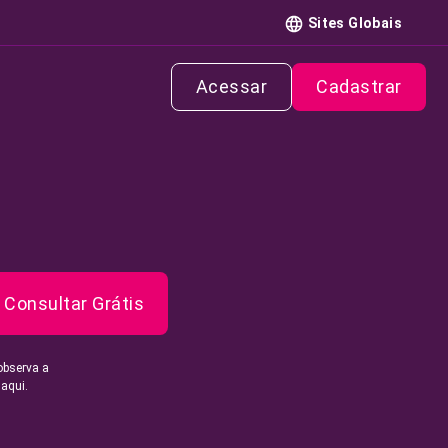
Sites Globais
Acessar
Cadastrar
Consultar Grátis
observa a
 aqui.