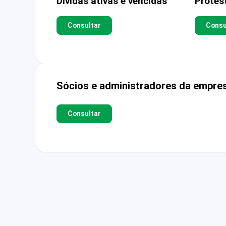
Dívidas ativas e vencidas
Protes
Consultar
Consu
Sócios e administradores da empre
Consultar