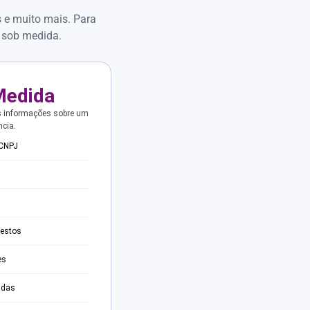
s e muito mais. Para
 sob medida.
Medida
s informações sobre um
ncia.
 CNPJ
testos
es
adas