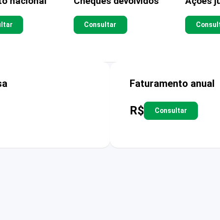
to nacional
Cheques devolvidos
Ações ju
ltar
Consultar
Consul
sa
Faturamento anual
R$
Consultar