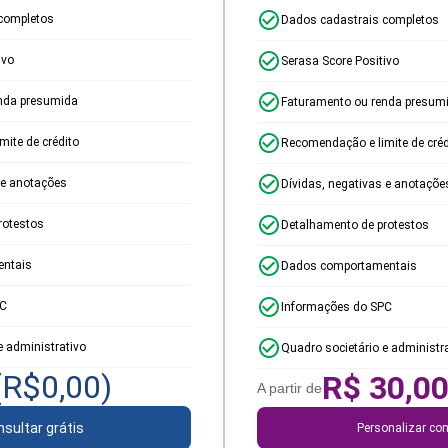
completos
Dados cadastrais completos
ivo
Serasa Score Positivo
nda presumida
Faturamento ou renda presum
ite de crédito
Recomendação e limite de créd
 e anotações
Dívidas, negativas e anotaçõe
rotestos
Detalhamento de protestos
ntais
Dados comportamentais
PC
Informações do SPC
e administrativo
Quadro societário e administr
(R$
0,00
)
R$
30,0
A partir de
sultar grátis
Personalizar con