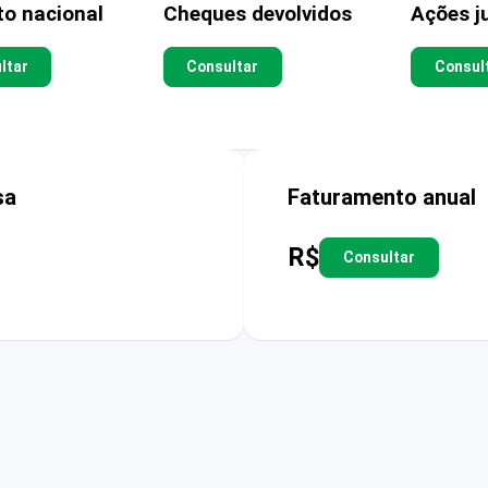
to nacional
Cheques devolvidos
Ações ju
ltar
Consultar
Consul
sa
Faturamento anual
R$
Consultar