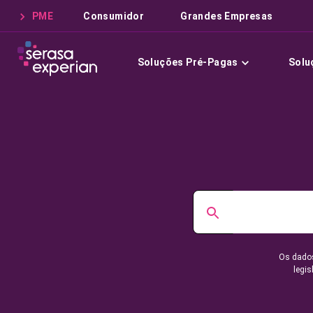
PME
Consumidor
Grandes Empresas
Soluções Pré-Pagas
Solu
Os dados
legis