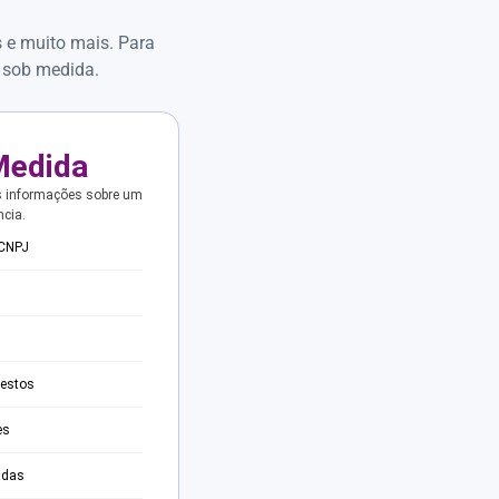
s e muito mais. Para
 sob medida.
Medida
s informações sobre um
ncia.
 CNPJ
testos
es
adas