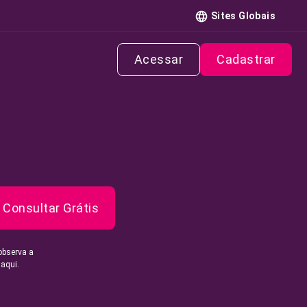
Sites Globais
Acessar
Cadastrar
Consultar Grátis
observa a
 aqui.