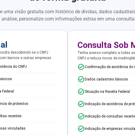
e uma visão gratuita com histórico de dívidas, dados cadastrai
 análise, personalize com informações extras em uma consulta
ial
Consulta Sob 
sulta descobrindo se o CNPJ
Tenha acesso completo a todas a
 com bancos e outras empresas.
CNPJ e reduza riscos de inadimplê
istência do CNPJ
Confirmação de existência do
básicos
Dados cadastrais básicos
a Federal
Situação na Receita Federal
ência de protestos
Indicação de existência de pro
ltas recentes
Indicação de consultas recent
esas vinculadas
Indicação de empresas vincul