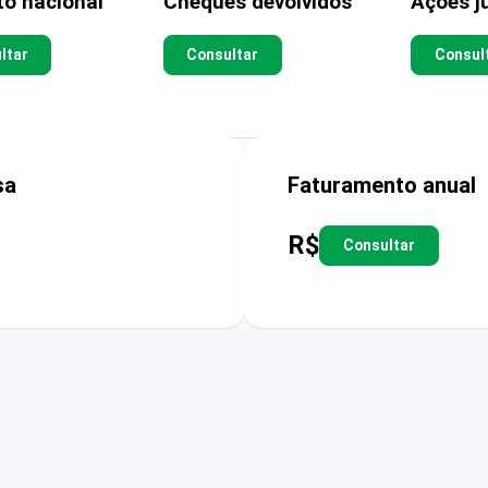
to nacional
Cheques devolvidos
Ações ju
ltar
Consultar
Consul
sa
Faturamento anual
R$
Consultar