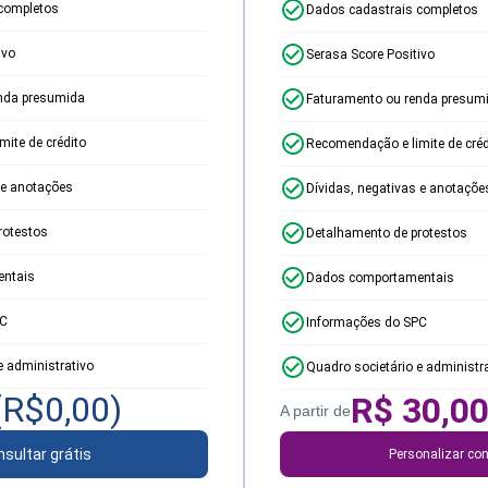
completos
Dados cadastrais completos
ivo
Serasa Score Positivo
nda presumida
Faturamento ou renda presum
ite de crédito
Recomendação e limite de créd
 e anotações
Dívidas, negativas e anotaçõe
rotestos
Detalhamento de protestos
ntais
Dados comportamentais
PC
Informações do SPC
e administrativo
Quadro societário e administr
(R$
0,00
)
R$
30,0
A partir de
sultar grátis
Personalizar con