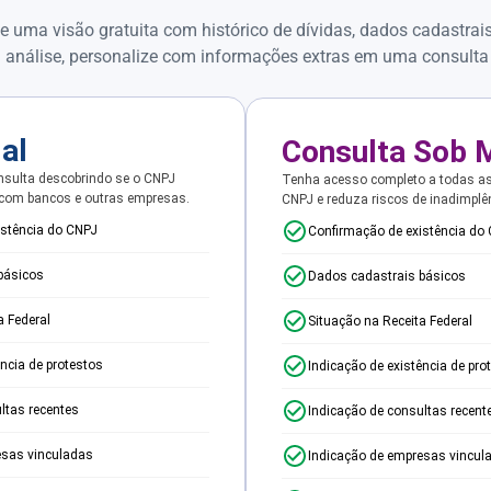
e uma visão gratuita com histórico de dívidas, dados cadastrai
 análise, personalize com informações extras em uma consulta
ial
Consulta Sob 
sulta descobrindo se o CNPJ
Tenha acesso completo a todas a
 com bancos e outras empresas.
CNPJ e reduza riscos de inadimplê
istência do CNPJ
Confirmação de existência do
básicos
Dados cadastrais básicos
a Federal
Situação na Receita Federal
ência de protestos
Indicação de existência de pro
ltas recentes
Indicação de consultas recent
esas vinculadas
Indicação de empresas vincul