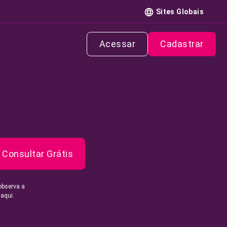
Sites Globais
Acessar
Cadastrar
Consultar Grátis
observa a
 aqui.