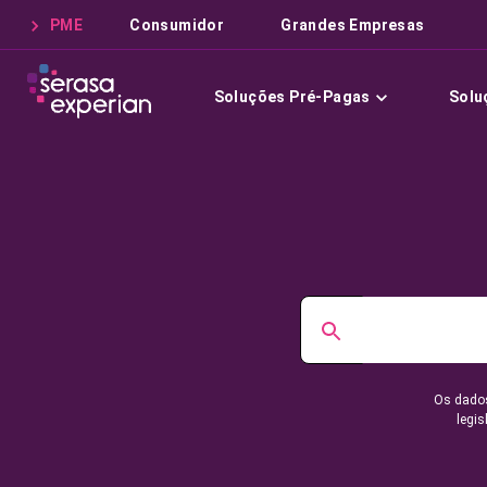
PME
Consumidor
Grandes Empresas
Soluções Pré-Pagas
Solu
Os dados
legis