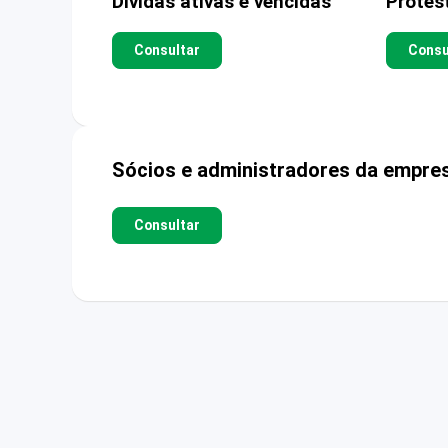
Dívidas ativas e vencidas
Protes
Consultar
Consu
Sócios e administradores da empre
Consultar