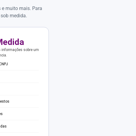
s e muito mais. Para
 sob medida.
Medida
s informações sobre um
ncia.
 CNPJ
testos
es
adas