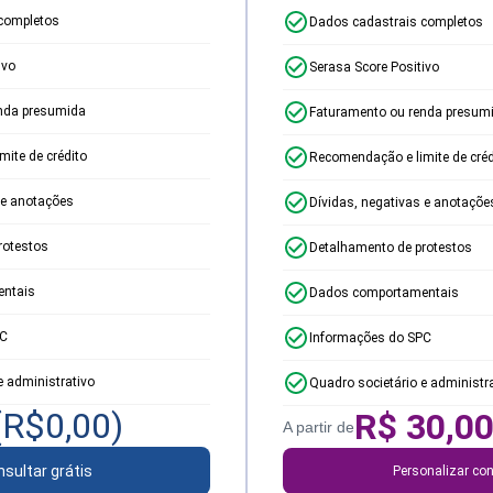
completos
Dados cadastrais completos
ivo
Serasa Score Positivo
nda presumida
Faturamento ou renda presum
ite de crédito
Recomendação e limite de créd
 e anotações
Dívidas, negativas e anotaçõe
rotestos
Detalhamento de protestos
ntais
Dados comportamentais
PC
Informações do SPC
e administrativo
Quadro societário e administr
(R$
0,00
)
R$
30,0
A partir de
sultar grátis
Personalizar con