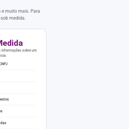
s e muito mais. Para
 sob medida.
Medida
s informações sobre um
ncia.
 CNPJ
testos
es
adas