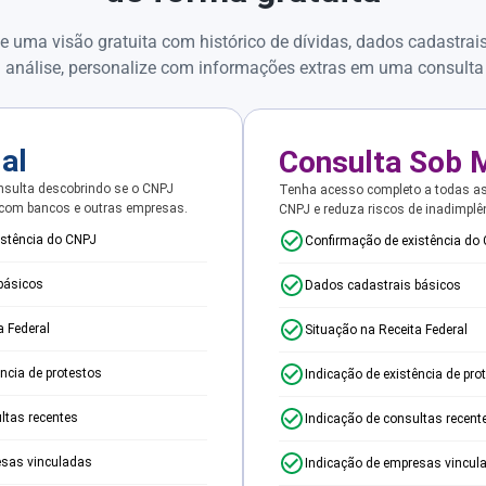
e uma visão gratuita com histórico de dívidas, dados cadastrai
 análise, personalize com informações extras em uma consulta
ial
Consulta Sob 
sulta descobrindo se o CNPJ
Tenha acesso completo a todas a
 com bancos e outras empresas.
CNPJ e reduza riscos de inadimplê
istência do CNPJ
Confirmação de existência do
básicos
Dados cadastrais básicos
a Federal
Situação na Receita Federal
ência de protestos
Indicação de existência de pro
ltas recentes
Indicação de consultas recent
esas vinculadas
Indicação de empresas vincul