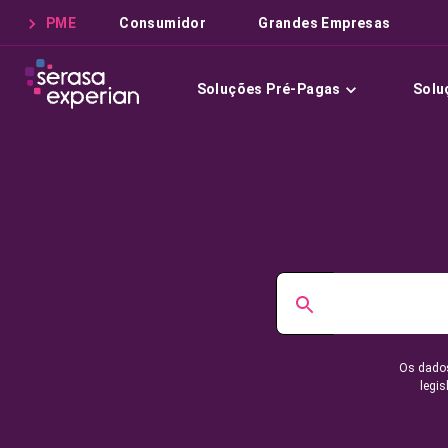
PME
Consumidor
Grandes Empresas
Soluções Pré-Pagas
Solu
Os dados
legis