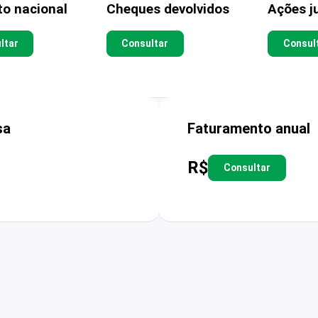
to nacional
Cheques devolvidos
Ações ju
ltar
Consultar
Consul
sa
Faturamento anual
R$
Consultar