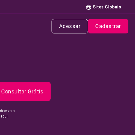
Sites Globais
Acessar
Cadastrar
Consultar Grátis
observa a
 aqui.