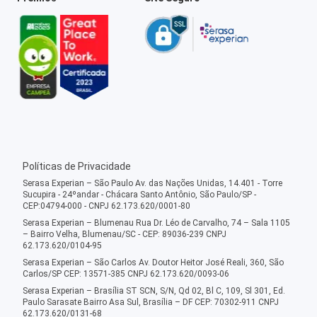
Políticas de Privacidade
Serasa Experian – São Paulo Av. das Nações Unidas, 14.401 - Torre
Sucupira - 24ºandar - Chácara Santo Antônio, São Paulo/SP -
CEP:04794-000 - CNPJ 62.173.620/0001-80
Serasa Experian – Blumenau Rua Dr. Léo de Carvalho, 74 – Sala 1105
– Bairro Velha, Blumenau/SC - CEP: 89036-239 CNPJ
62.173.620/0104-95
Serasa Experian – São Carlos Av. Doutor Heitor José Reali, 360, São
Carlos/SP CEP: 13571-385 CNPJ 62.173.620/0093-06
Serasa Experian – Brasília ST SCN, S/N, Qd 02, Bl C, 109, Sl 301, Ed.
Paulo Sarasate Bairro Asa Sul, Brasília – DF CEP: 70302-911 CNPJ
62.173.620/0131-68