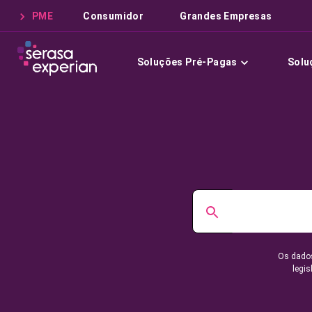
PME
Consumidor
Grandes Empresas
Soluções Pré-Pagas
Solu
Os dados
legis