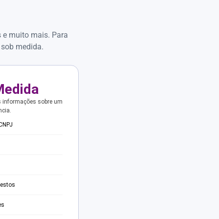
s e muito mais. Para
 sob medida.
Medida
s informações sobre um
ncia.
 CNPJ
testos
es