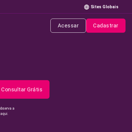
Sites Globais
Acessar
Cadastrar
Consultar Grátis
observa a
 aqui.