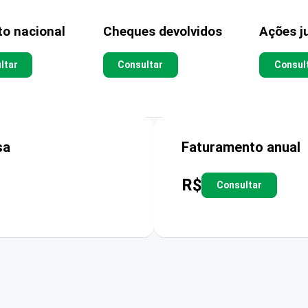
to nacional
Cheques devolvidos
Ações ju
ltar
Consultar
Consul
sa
Faturamento anual
R$
Consultar