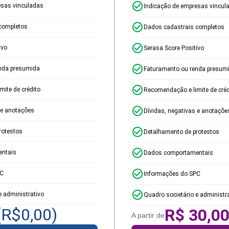
esas vinculadas
Indicação de empresas vincul
completos
Dados cadastrais completos
ivo
Serasa Score Positivo
nda presumida
Faturamento ou renda presum
ite de crédito
Recomendação e limite de créd
 e anotações
Dívidas, negativas e anotaçõe
rotestos
Detalhamento de protestos
ntais
Dados comportamentais
PC
Informações do SPC
e administrativo
Quadro societário e administr
(R$
0,00
)
R$
30,0
A partir de