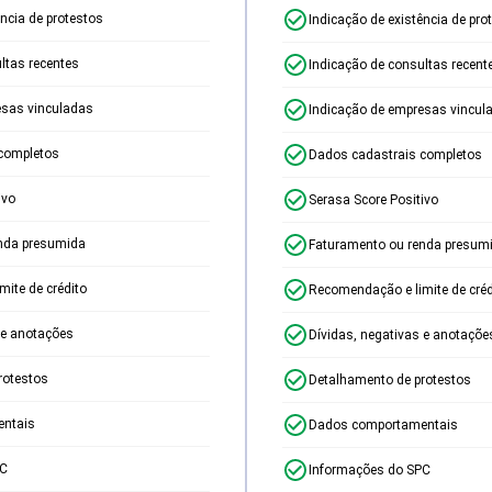
ência de protestos
Indicação de existência de pro
ltas recentes
Indicação de consultas recent
esas vinculadas
Indicação de empresas vincul
completos
Dados cadastrais completos
ivo
Serasa Score Positivo
nda presumida
Faturamento ou renda presum
ite de crédito
Recomendação e limite de créd
 e anotações
Dívidas, negativas e anotaçõe
rotestos
Detalhamento de protestos
ntais
Dados comportamentais
PC
Informações do SPC