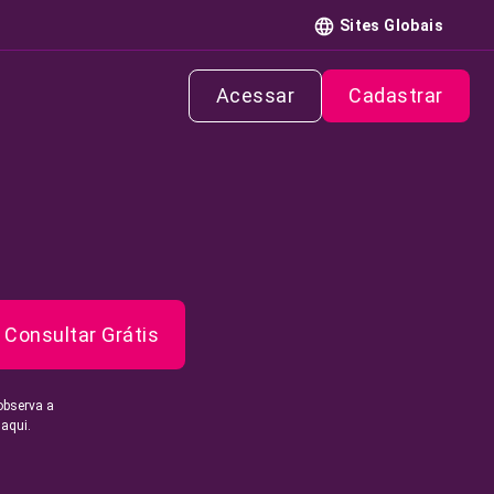
Sites Globais
Acessar
Cadastrar
Consultar Grátis
observa a
 aqui.