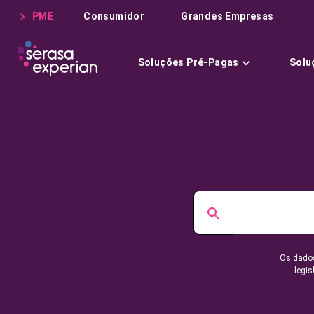
PME
Consumidor
Grandes Empresas
Soluções Pré-Pagas
Solu
Os dados
legis