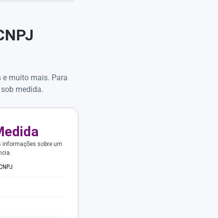
 CNPJ
s e muito mais. Para
 sob medida.
Medida
s informações sobre um
ncia.
 CNPJ