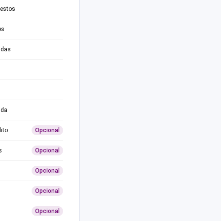
testos
es
adas
ida
ito
Opcional
s
Opcional
Opcional
Opcional
Opcional