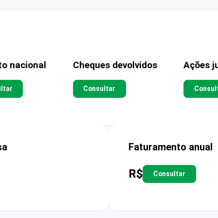
to nacional
Cheques devolvidos
Ações ju
ltar
Consultar
Consul
sa
Faturamento anual
R$
Consultar