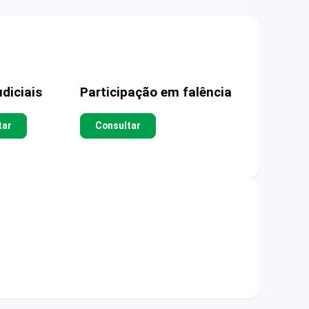
diciais
Participação em falência
tar
Consultar