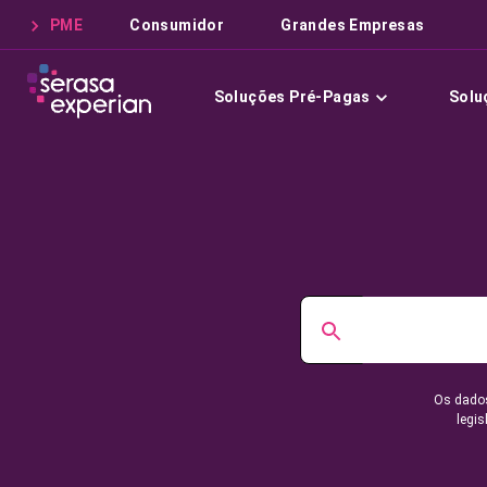
PME
Consumidor
Grandes Empresas
Soluções Pré-Pagas
Solu
Os dados
legis