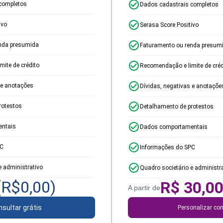
completos
Dados cadastrais completos
ivo
Serasa Score Positivo
nda presumida
Faturamento ou renda presum
ite de crédito
Recomendação e limite de créd
 e anotações
Dívidas, negativas e anotaçõe
rotestos
Detalhamento de protestos
ntais
Dados comportamentais
PC
Informações do SPC
e administrativo
Quadro societário e administr
(R$
0,00
)
R$
30,0
A partir de
sultar grátis
Personalizar con