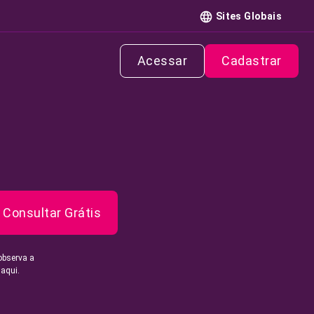
Sites Globais
Acessar
Cadastrar
Consultar Grátis
observa a
 aqui.