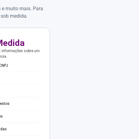
s e muito mais. Para
 sob medida.
Medida
s informações sobre um
ncia.
 CNPJ
testos
es
adas