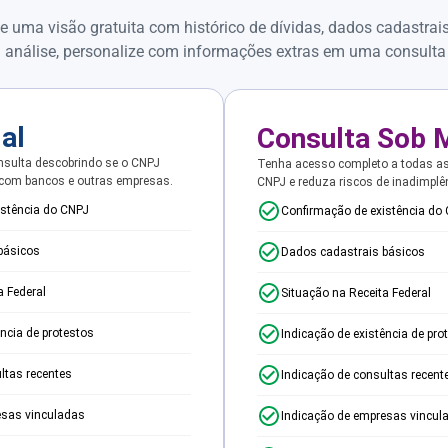
e uma visão gratuita com histórico de dívidas, dados cadastrai
 análise, personalize com informações extras em uma consulta
ial
Consulta Sob 
sulta descobrindo se o CNPJ
Tenha acesso completo a todas a
 com bancos e outras empresas.
CNPJ e reduza riscos de inadimplê
istência do CNPJ
Confirmação de existência do
básicos
Dados cadastrais básicos
a Federal
Situação na Receita Federal
ência de protestos
Indicação de existência de pro
ltas recentes
Indicação de consultas recent
esas vinculadas
Indicação de empresas vincul