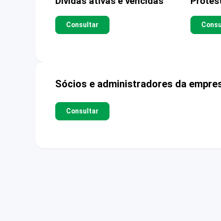
Dívidas ativas e vencidas
Protes
Consultar
Consu
Sócios e administradores da empre
Consultar