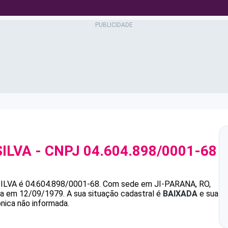
SILVA
- CNPJ
04.604.898/0001-68
ILVA
é
04.604.898/0001-68
.
Com sede em JI-PARANA, RO,
ada em 12/09/1979.
A sua situação cadastral é
BAIXADA
e sua
ônica não informada.