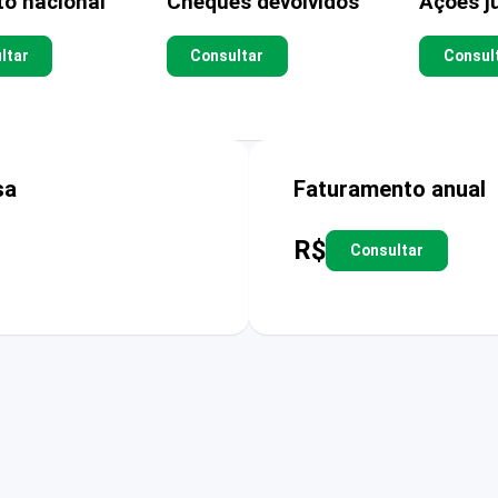
to nacional
Cheques devolvidos
Ações ju
ltar
Consultar
Consul
sa
Faturamento anual
R$
Consultar