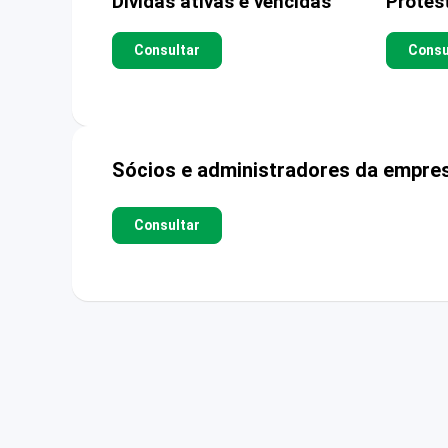
Dívidas ativas e vencidas
Protes
Consultar
Consu
Sócios e administradores da empre
Consultar