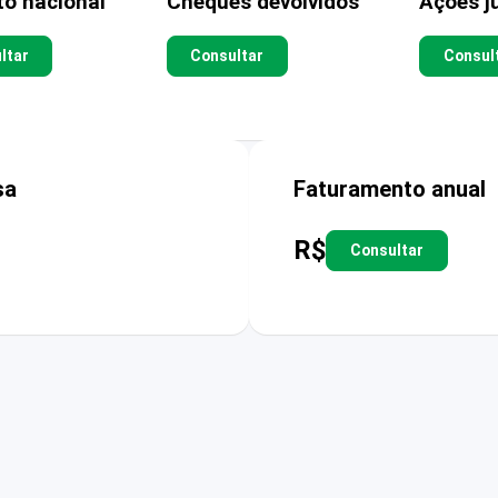
to nacional
Cheques devolvidos
Ações ju
ltar
Consultar
Consul
sa
Faturamento anual
R$
Consultar