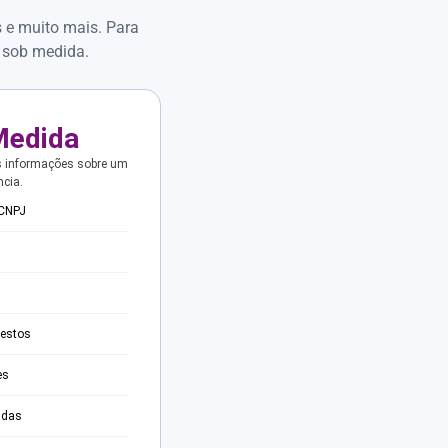
s e muito mais. Para
 sob medida.
Medida
s informações sobre um
ncia.
 CNPJ
testos
es
adas