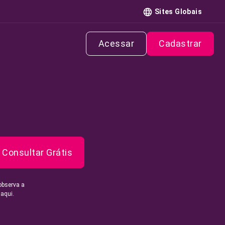
Sites Globais
Acessar
Cadastrar
Consultar Grátis
observa a
 aqui.