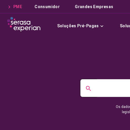
PME
Consumidor
Grandes Empresas
Soluções Pré-Pagas
Solu
Os dados
legis