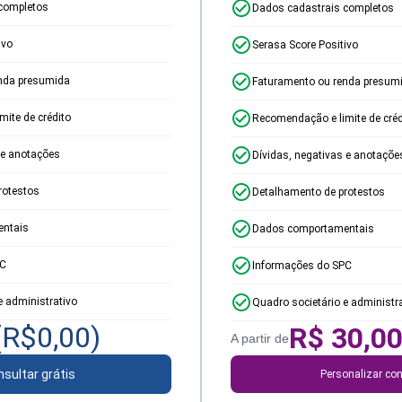
completos
Dados cadastrais completos
ivo
Serasa Score Positivo
nda presumida
Faturamento ou renda presum
ite de crédito
Recomendação e limite de créd
 e anotações
Dívidas, negativas e anotaçõe
rotestos
Detalhamento de protestos
ntais
Dados comportamentais
PC
Informações do SPC
e administrativo
Quadro societário e administr
(R$
0,00
)
R$
30,0
A partir de
sultar grátis
Personalizar con