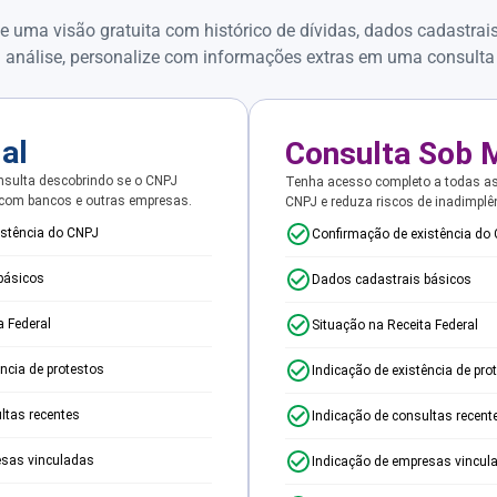
e uma visão gratuita com histórico de dívidas, dados cadastrai
 análise, personalize com informações extras em uma consulta
ial
Consulta Sob 
sulta descobrindo se o CNPJ
Tenha acesso completo a todas a
 com bancos e outras empresas.
CNPJ e reduza riscos de inadimplê
istência do CNPJ
Confirmação de existência do
básicos
Dados cadastrais básicos
a Federal
Situação na Receita Federal
ência de protestos
Indicação de existência de pro
ltas recentes
Indicação de consultas recent
esas vinculadas
Indicação de empresas vincul