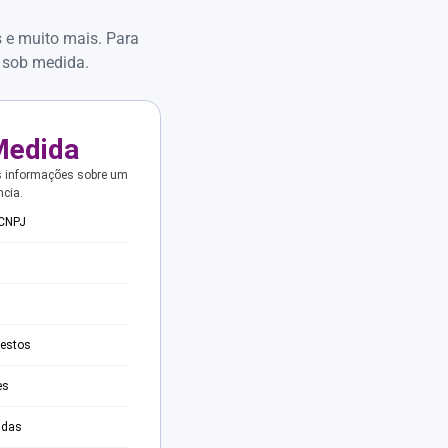
s e muito mais. Para
 sob medida.
Medida
s informações sobre um
ncia.
 CNPJ
testos
es
adas