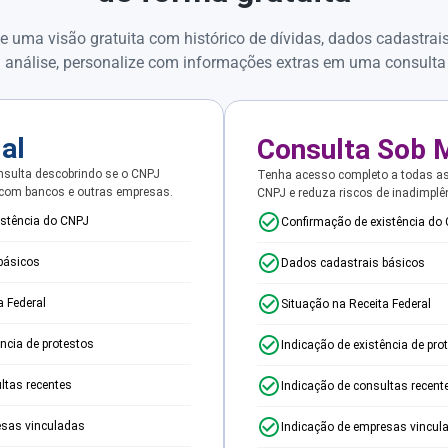
e uma visão gratuita com histórico de dívidas, dados cadastrai
 análise, personalize com informações extras em uma consulta
ial
Consulta Sob 
sulta descobrindo se o CNPJ
Tenha acesso completo a todas a
 com bancos e outras empresas.
CNPJ e reduza riscos de inadimplê
istência do CNPJ
Confirmação de existência do
básicos
Dados cadastrais básicos
a Federal
Situação na Receita Federal
ência de protestos
Indicação de existência de pro
ltas recentes
Indicação de consultas recent
esas vinculadas
Indicação de empresas vincul