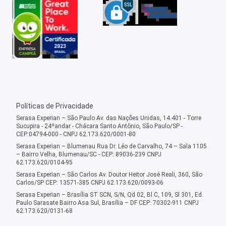
Políticas de Privacidade
Serasa Experian – São Paulo Av. das Nações Unidas, 14.401 - Torre
Sucupira - 24ºandar - Chácara Santo Antônio, São Paulo/SP -
CEP:04794-000 - CNPJ 62.173.620/0001-80
Serasa Experian – Blumenau Rua Dr. Léo de Carvalho, 74 – Sala 1105
– Bairro Velha, Blumenau/SC - CEP: 89036-239 CNPJ
62.173.620/0104-95
Serasa Experian – São Carlos Av. Doutor Heitor José Reali, 360, São
Carlos/SP CEP: 13571-385 CNPJ 62.173.620/0093-06
Serasa Experian – Brasília ST SCN, S/N, Qd 02, Bl C, 109, Sl 301, Ed.
Paulo Sarasate Bairro Asa Sul, Brasília – DF CEP: 70302-911 CNPJ
62.173.620/0131-68