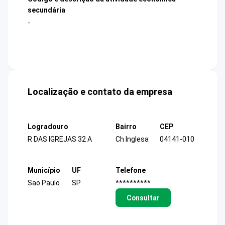
secundária
-
Localização e contato da empresa
Logradouro
Bairro
CEP
R DAS IGREJAS 32 A
Ch Inglesa
04141-010
Município
UF
Telefone
Sao Paulo
SP
**********
Consultar