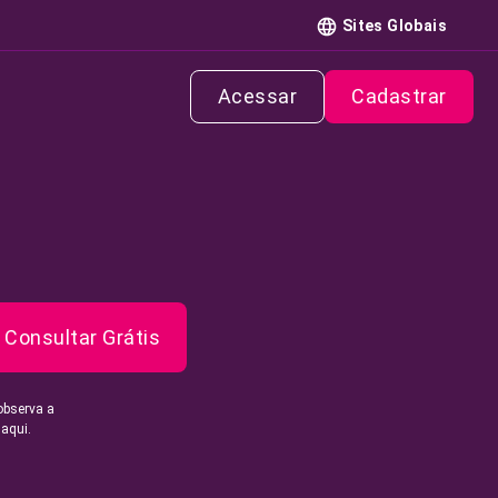
Sites Globais
Acessar
Cadastrar
Consultar Grátis
observa a
 aqui.