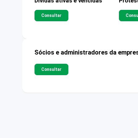
Dívidas ativas e vencidas
Protes
Consultar
Consu
Sócios e administradores da empre
Consultar