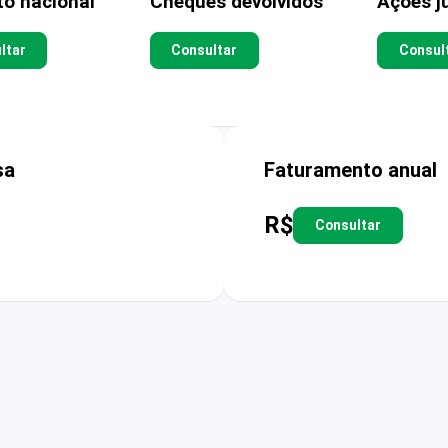
to nacional
Cheques devolvidos
Ações ju
ltar
Consultar
Consul
sa
Faturamento anual
R$
Consultar