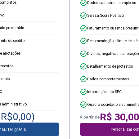
completos
Dados cadastrais completos
ivo
Serasa Score Positivo
nda presumida
Faturamento ou renda presum
ite de crédito
Recomendação e limite de créd
 e anotações
Dívidas, negativas e anotaçõe
rotestos
Detalhamento de protestos
ntais
Dados comportamentais
PC
Informações do SPC
e administrativo
Quadro societário e administr
(R$
0,00
)
R$
30,0
A partir de
sultar grátis
Personalizar con