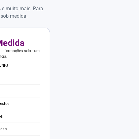
s e muito mais. Para
 sob medida.
Medida
s informações sobre um
ncia.
 CNPJ
testos
es
adas