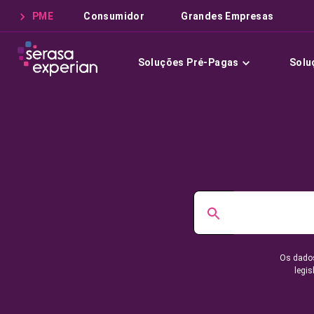
PME
Consumidor
Grandes Empresas
Soluções Pré-Pagas
Solu
Os dados
legis