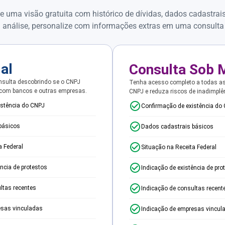
e uma visão gratuita com histórico de dívidas, dados cadastrai
 análise, personalize com informações extras em uma consulta
ial
Consulta Sob 
sulta descobrindo se o CNPJ
Tenha acesso completo a todas a
 com bancos e outras empresas.
CNPJ e reduza riscos de inadimplê
istência do CNPJ
Confirmação de existência do
básicos
Dados cadastrais básicos
a Federal
Situação na Receita Federal
ência de protestos
Indicação de existência de pro
ltas recentes
Indicação de consultas recent
esas vinculadas
Indicação de empresas vincul