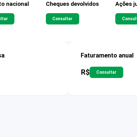
to nacional
Cheques devolvidos
Ações ju
ltar
Consultar
Consul
sa
Faturamento anual
R$
Consultar