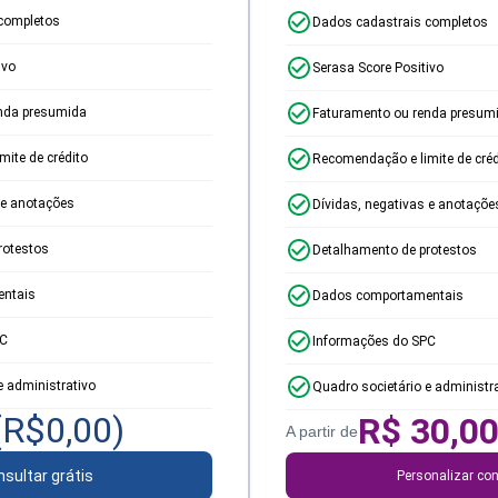
completos
Dados cadastrais completos
ivo
Serasa Score Positivo
nda presumida
Faturamento ou renda presum
ite de crédito
Recomendação e limite de créd
 e anotações
Dívidas, negativas e anotaçõe
rotestos
Detalhamento de protestos
ntais
Dados comportamentais
PC
Informações do SPC
e administrativo
Quadro societário e administr
(R$
0,00
)
R$
30,0
A partir de
sultar grátis
Personalizar con