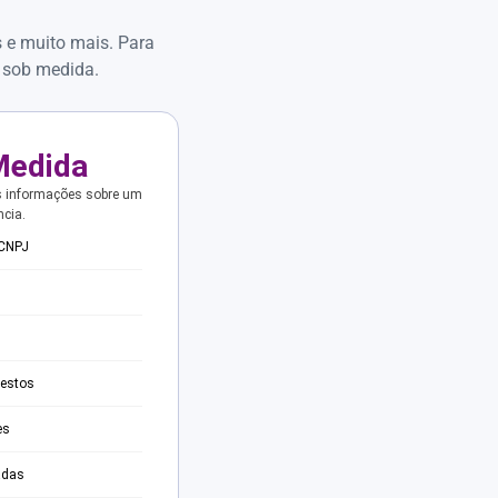
s e muito mais. Para
 sob medida.
Medida
s informações sobre um
ncia.
 CNPJ
testos
es
adas