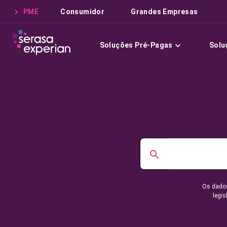
PME
Consumidor
Grandes Empresas
Soluções Pré-Pagas
Solu
Os dados
legis