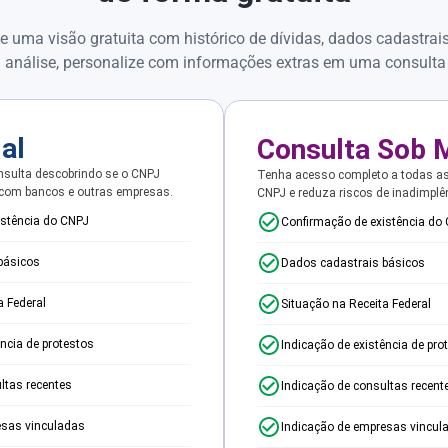
e uma visão gratuita com histórico de dívidas, dados cadastrai
 análise, personalize com informações extras em uma consulta
ial
Consulta Sob 
sulta descobrindo se o CNPJ
Tenha acesso completo a todas a
 com bancos e outras empresas.
CNPJ e reduza riscos de inadimplê
istência do CNPJ
Confirmação de existência do
básicos
Dados cadastrais básicos
a Federal
Situação na Receita Federal
ência de protestos
Indicação de existência de pro
ltas recentes
Indicação de consultas recent
esas vinculadas
Indicação de empresas vincul