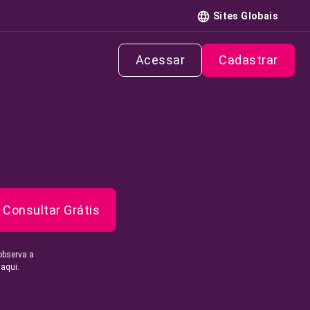
Sites Globais
Acessar
Cadastrar
Consultar Grátis
observa a
 aqui.