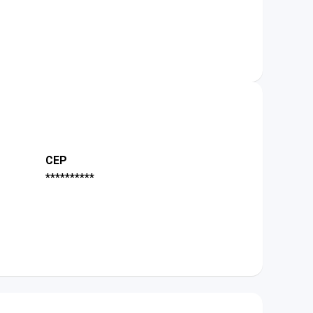
CEP
**********