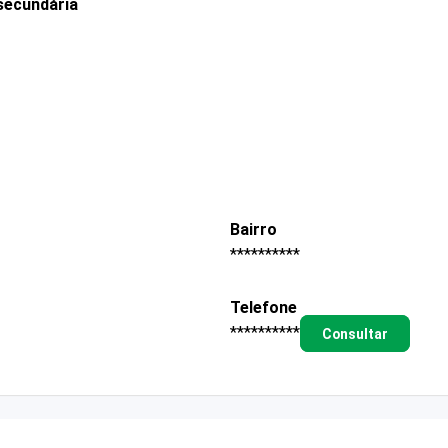
secundária
Bairro
**********
Telefone
**********
Consultar