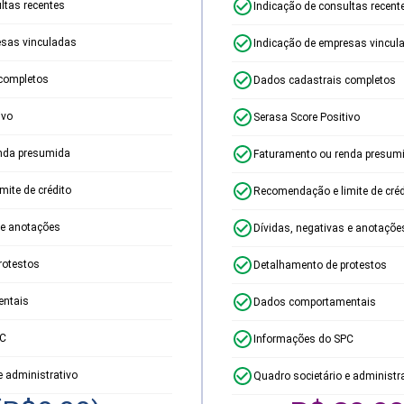
ltas recentes
Indicação de consultas recent
esas vinculadas
Indicação de empresas vincul
completos
Dados cadastrais completos
ivo
Serasa Score Positivo
nda presumida
Faturamento ou renda presum
ite de crédito
Recomendação e limite de créd
 e anotações
Dívidas, negativas e anotaçõe
rotestos
Detalhamento de protestos
ntais
Dados comportamentais
PC
Informações do SPC
e administrativo
Quadro societário e administr