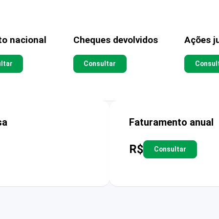
to nacional
Cheques devolvidos
Ações ju
ltar
Consultar
Consul
sa
Faturamento anual
R$
Consultar