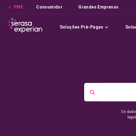
PME
Consumidor
Grandes Empresas
Soluções Pré-Pagas
Solu
Os dados
legis