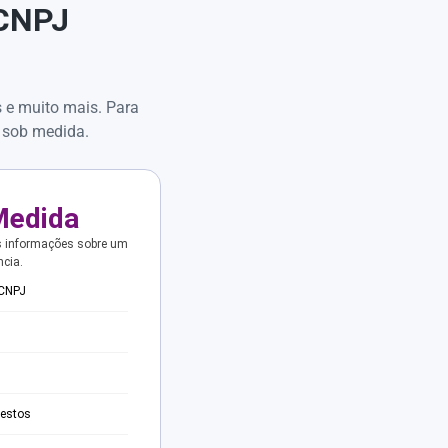
 CNPJ
s e muito mais. Para
 sob medida.
Medida
s informações sobre um
ncia.
 CNPJ
testos