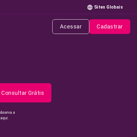
Sites Globais
Acessar
Cadastrar
Consultar Grátis
observa a
 aqui.