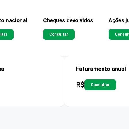
to nacional
Cheques devolvidos
Ações ju
ltar
Consultar
Consul
sa
Faturamento anual
R$
Consultar