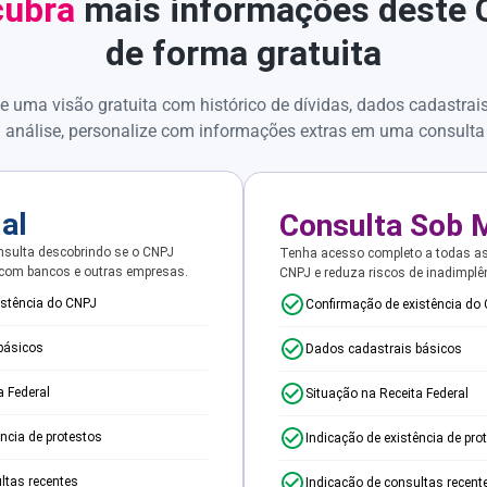
ubra
mais informações deste
de forma gratuita
e uma visão gratuita com histórico de dívidas, dados cadastrai
 análise, personalize com informações extras em uma consulta
ial
Consulta Sob 
sulta descobrindo se o CNPJ
Tenha acesso completo a todas a
 com bancos e outras empresas.
CNPJ e reduza riscos de inadimplê
istência do CNPJ
Confirmação de existência do
básicos
Dados cadastrais básicos
a Federal
Situação na Receita Federal
ência de protestos
Indicação de existência de pro
ltas recentes
Indicação de consultas recent