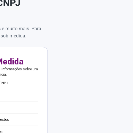
 CNPJ
s e muito mais. Para
 sob medida.
Medida
s informações sobre um
ncia.
 CNPJ
testos
es