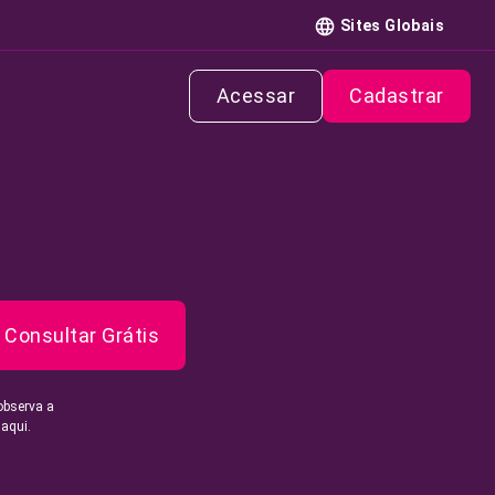
Sites Globais
Acessar
Cadastrar
Consultar Grátis
observa a
 aqui.