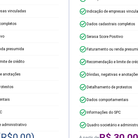
esas vinculadas
Indicação de empresas vincul
completos
Dados cadastrais completos
ivo
Serasa Score Positivo
nda presumida
Faturamento ou renda presum
ite de crédito
Recomendação e limite de créd
 e anotações
Dívidas, negativas e anotaçõe
rotestos
Detalhamento de protestos
ntais
Dados comportamentais
PC
Informações do SPC
e administrativo
Quadro societário e administr
(R$
0,00
)
R$
30,0
A partir de