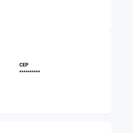
CEP
**********