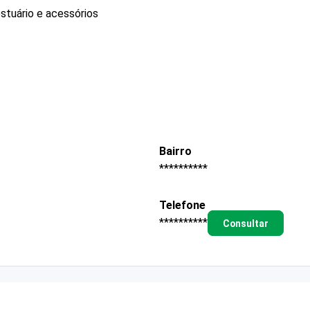
stuário e acessórios
Bairro
**********
Telefone
**********
Consultar