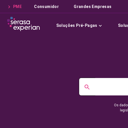
PME
Consumidor
Grandes Empresas
Soluções Pré-Pagas
Solu
Os dados
legis